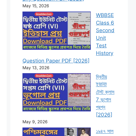
May 15, 2026
WBBSE
Class 6
Second
Unit
Test
History
Question Paper PDF [2026]
May 13, 2026
দ্বিতীয়
ইউনিট
টেস্ট ক্লাস
7 ভূগোল
প্রশ্ন
[2026]
May 9, 2026
১৯৪৭ সাল