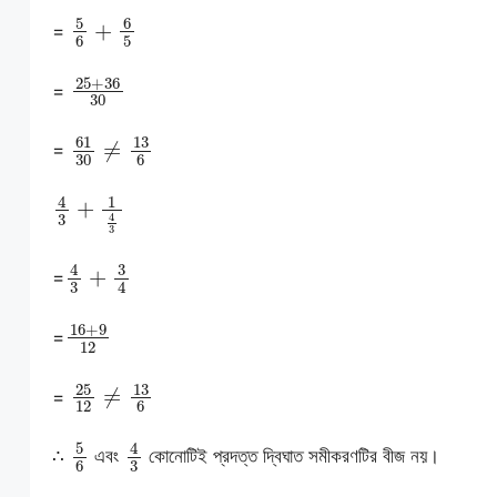
5
6
+
6
5
=
25
+
36
30
=
61
30
≠
13
6
=
4
3
+
1
4
3
4
3
+
3
4
=
16
+
9
12
=
25
12
≠
13
6
=
5
6
4
3
∴
এবং
কোনোটিই প্রদত্ত দ্বিঘাত সমীকরণটির বীজ নয়।