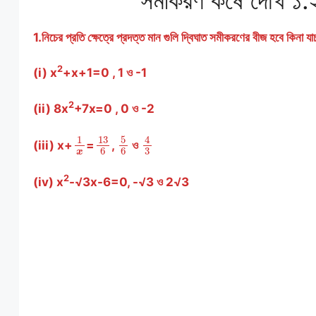
r
t
1.নিচের প্রতি ক্ষেত্রে প্রদত্ত মান গুলি দ্বিঘাত সমীকরণের বীজ হবে কিনা 
2
(i) x
+x+1=0 , 1 ও -1
2
(ii) 8x
+7x=0 , 0 ও -2
1
x
13
6
5
6
4
3
(iii) x+
=
,
ও
2
(iv) x
-√3x-6=0, -√3 ও 2√3