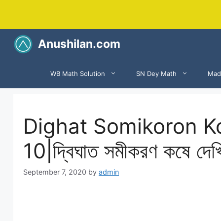
Skip
to
content
Anushilan.com
WB Math Solution
SN Dey Math
Mad
Dighat Somikoron Ko
10|দ্বিঘাত সমীকরণ কষে দেখ
September 7, 2020
by
admin