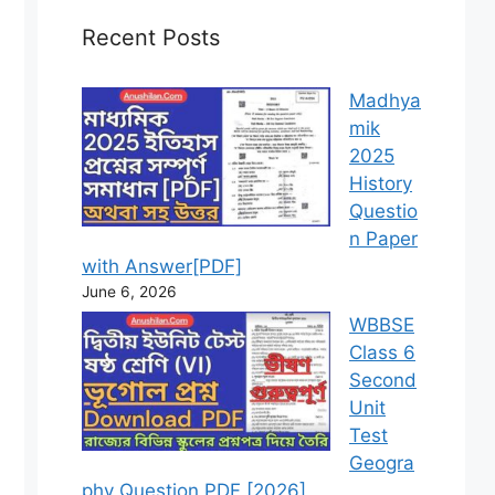
Recent Posts
Madhya
mik
2025
History
Questio
n Paper
with Answer[PDF]
June 6, 2026
WBBSE
Class 6
Second
Unit
Test
Geogra
phy Question PDF [2026]