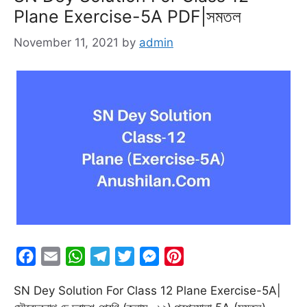
Plane Exercise-5A PDF|সমতল
k
p
m
e
s
r
t
November 11, 2021
by
admin
F
E
W
T
T
M
P
a
m
h
e
w
e
i
SN Dey Solution For Class 12 Plane Exercise-5A|
c
a
a
l
i
s
n