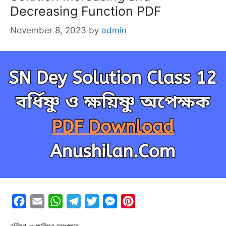
Decreasing Function PDF
November 8, 2023
by
admin
F
E
W
T
T
M
P
a
m
h
e
w
e
i