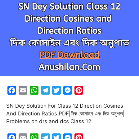
F
E
W
T
T
M
P
a
m
h
e
w
e
i
SN Dey Solution For Class 12 Direction Cosines
c
a
a
l
i
s
n
And Direction Ratios PDF|দিক কোসাইন এবং দিক অনুপাত|
e
i
t
e
t
s
t
Problems on drs and dcs Class 12
b
l
s
g
t
e
e
o
A
r
e
n
r
F
E
W
T
T
M
P