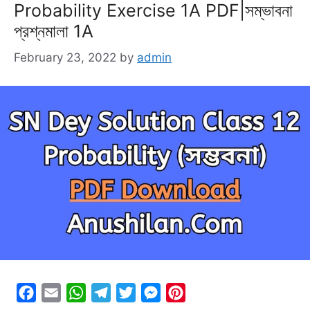
Probability Exercise 1A PDF|সম্ভাবনা
k
p
m
e
s
প্রশ্নমালা 1A
r
t
February 23, 2022
by
admin
F
E
W
T
T
M
P