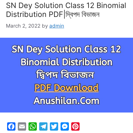
SN Dey Solution Class 12 Binomial
Distribution PDF|দ্বিপদ বিভাজন
March 2, 2022
by
admin
F
E
W
T
T
M
P