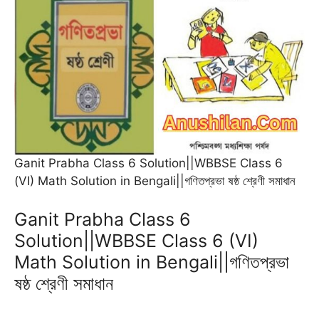
b
l
s
g
t
e
e
o
A
r
e
n
r
o
p
a
r
g
e
k
p
m
e
s
r
t
Ganit Prabha Class 6 Solution||WBBSE Class 6
(VI) Math Solution in Bengali||গণিতপ্রভা ষষ্ঠ শ্রেণী সমাধান
Ganit Prabha Class 6
Solution||WBBSE Class 6 (VI)
Math Solution in Bengali||গণিতপ্রভা
ষষ্ঠ শ্রেণী সমাধান