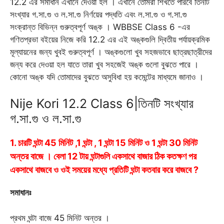
12.2 এর সমাধান এখানে দেওয়া হল । এখানে তোমরা শিখতে পারবে তিনটি
o
A
r
e
n
r
সংখ্যার গ.সা.গু ও ল.সা.গু নির্ণয়ের পদ্ধতি এবং ল.সা.গু ও গ.সা.গু
o
p
a
r
g
e
সংক্রান্ত বিভিন্ন গুরুত্বপূর্ণ অঙ্ক । WBBSE Class 6 -এর
k
p
m
e
s
গণিতপ্রভা বইয়ের নিজে করি 12.2 এর এই অঙ্কগুলি দ্বিতীয় পর্যায়ক্রমিক
r
t
মূল্যায়নের জন্য খুবই গুরুত্বপূর্ণ । অঙ্কগুলো খুব সহজভাবে ছাত্রছাত্রীদের
জন্য করে দেওয়া হল যাতে তারা খুব সহজেই অঙ্ক গুলো বুঝতে পারে ।
কোনো অঙ্ক যদি তোমাদের বুঝতে অসুবিধা হয় কমেন্টের মাধ্যমে জানাও ।
Nije Kori 12.2 Class 6|তিনটি সংখ্যার
গ.সা.গু ও ল.সা.গু
1. চারটি ঘন্টা 45 মিনিট ,1 ঘন্টা , 1 ঘন্টা 15 মিনিট ও 1 ঘন্টা 30 মিনিট
অন্তর বাজে । বেলা 12 টায় ঘন্টাগুলি একসাথে বাজার ঠিক কতক্ষণ পর
একসাথে বাজবে ও ওই সময়ের মধ্যে প্রতিটি ঘন্টা কতবার করে বাজবে ?
সমাধানঃ
প্রথম ঘন্টা বাজে 45 মিনিট অন্তর ।