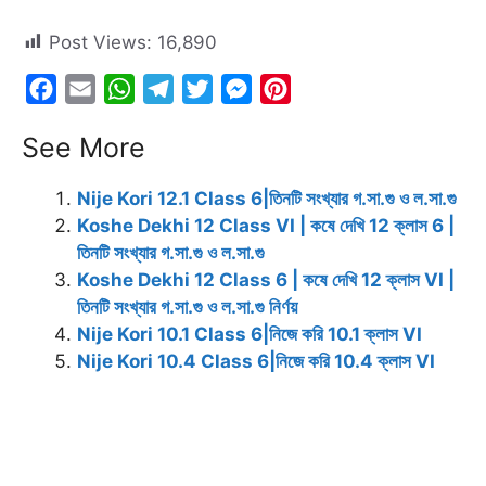
Post Views:
16,890
F
E
W
T
T
M
P
a
m
h
e
w
e
i
See More
c
a
a
l
i
s
n
e
i
t
e
t
s
t
Nije Kori 12.1 Class 6|তিনটি সংখ্যার গ.সা.গু ও ল.সা.গু
b
l
s
g
t
e
e
Koshe Dekhi 12 Class VI | কষে দেখি 12 ক্লাস 6 |
o
A
r
e
n
r
তিনটি সংখ্যার গ.সা.গু ও ল.সা.গু
o
p
a
r
g
e
Koshe Dekhi 12 Class 6 | কষে দেখি 12 ক্লাস VI |
k
p
m
e
s
তিনটি সংখ্যার গ.সা.গু ও ল.সা.গু নির্ণয়
r
t
Nije Kori 10.1 Class 6|নিজে করি 10.1 ক্লাস VI
Nije Kori 10.4 Class 6|নিজে করি 10.4 ক্লাস VI