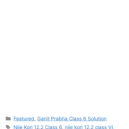
Categories
Featured
,
Ganit Prabha Class 6 Solution
Tags
Nije Kori 12.2 Class 6
,
nije kori 12.2 class VI
,