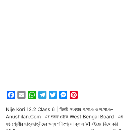
F
E
W
T
T
M
P
a
m
h
e
w
e
i
Nije Kori 12.2 Class 6 | তিনটি সংখ্যার গ.সা.গু ও ল.সা.গু-
c
a
a
l
i
s
n
Anushilan.Com -এর তরফ থেকে West Bengal Board -এর
e
i
t
e
t
s
t
ষষ্ঠ শ্রেণীর ছাত্রছাত্রীদের জন্য গণিতপ্রভা ক্লাস VI বইয়ের নিজে করি
b
l
s
g
t
e
e