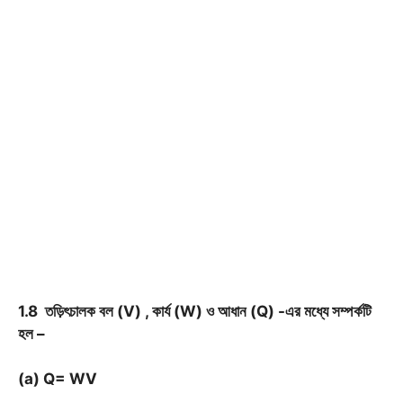
1.8 তড়িৎচালক বল (V) , কার্য (W) ও আধান (Q) -এর মধ্যে সম্পর্কটি
হল –
(a) Q= WV