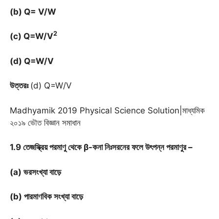
(b) Q= V/W
2
(c) Q=W/V
(d) Q=W/V
উত্তরঃ
(d) Q=W/V
Madhyamik 2019 Physical Science Solution|মাধ্যমিক
২০১৯ ভৌত বিজ্ঞান সমাধান
1.9 তেজস্ক্রিয় পরমাণু থেকে
β
-কনা নিঃসরনের ফলে উৎপন্ন পরমাণুর –
(a) ভরসংখ্যা বাড়ে
(b) পারমাণবিক সংখ্যা বাড়ে