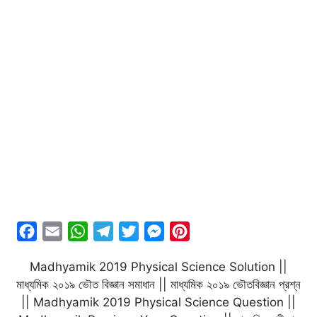
F
E
W
T
T
M
P
a
m
h
e
w
e
i
Madhyamik 2019 Physical Science Solution ||
c
a
a
l
i
s
n
মাধ্যমিক ২০১৯ ভৌত বিজ্ঞান সমাধান || মাধ্যমিক ২০১৯ ভৌতবিজ্ঞান প্রশ্ন
e
i
t
e
t
s
t
|| Madhyamik 2019 Physical Science Question ||
b
l
s
g
t
e
e