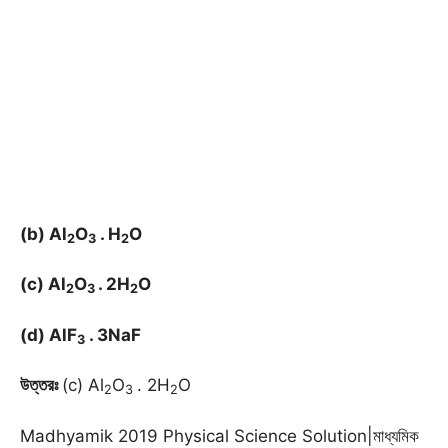
(b) Al
O
. H
O
2
3
2
(c) Al
O
. 2H
O
2
3
2
(d) AlF
. 3NaF
3
উত্তরঃ
(c) Al
O
. 2H
O
2
3
2
Madhyamik 2019 Physical Science Solution|মাধ্যমিক