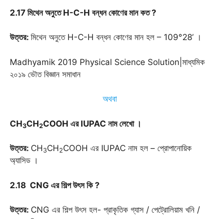
2.17 মিথেন অনুতে H-C-H বন্ধন কোণের মান কত ?
উত্তর:
মিথেন অনুতে H-C-H বন্ধন কোণের মান হল – 109°28’ ।
Madhyamik 2019 Physical Science Solution|মাধ্যমিক
২০১৯ ভৌত বিজ্ঞান সমাধান
অথবা
CH
CH
COOH এর IUPAC নাম লেখো
।
3
2
উত্তর
:
CH
CH
COOH এর IUPAC নাম হল – প্রোপানোয়িক
3
2
অ্যাসিড ।
2.18 CNG এর শিল্প উৎস কি ?
উত্তর:
CNG এর শিল্প উৎস হল- প্রাকৃতিক গ্যাস / পেট্রোলিয়াম খনি /