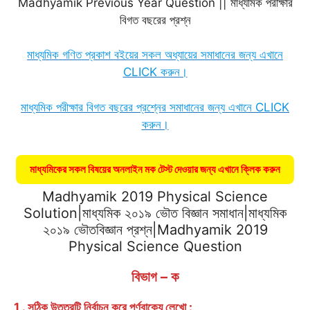
Madhyamik Previous Year Question || মাধ্যমিক পরীক্ষার
o
A
r
e
n
r
বিগত বছরের প্রশ্ন
o
p
a
r
g
e
k
p
m
e
s
মাধ্যমিক গণিত প্রকাশ বইয়ের সকল অধ্যায়ের সমাধানের জন্য এখানে
r
t
CLICK করুন।
মাধ্যমিক পরীক্ষার বিগত বছরের প্রশ্নের সমাধানের জন্য এখানে CLICK
করুন।
মাধ্যমিকের সকল বিষয়ের অনলাইন মক টেস্ট দেওয়ার জন্য এখানে ক্লিক করুন
Madhyamik 2019 Physical Science
Solution|মাধ্যমিক ২০১৯ ভৌত বিজ্ঞান সমাধান|মাধ্যমিক
২০১৯ ভৌতবিজ্ঞান প্রশ্ন|Madhyamik 2019
Physical Science Question
বিভাগ – ক
1 . সঠিক উত্তরটি নির্বাচন করে পূর্ণবাক্যে লেখো :