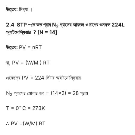
উত্তর
:
মিথ্যা ।
2.4 STP –তে কত গ্রাম N
গ্যাসের আয়তন ও চাপের গুনফল 224L
2
অ্যাটমোস্ফিয়ার ? [N = 14]
উত্তর:
PV = nRT
বা, PV = (W/M ) RT
এক্ষেত্রে PV = 224 লিটার অ্যাটমোস্ফিয়ার
N
গ্যাসের মোলার ভর = (14×2) = 28 গ্রাম
2
◦
T = 0
C = 273K
∴ PV =(W/M) RT