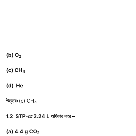
(b) O
2
(c) CH
4
(d) He
উত্তরঃ
(c) CH
4
1.2 STP-তে 2.24 L অধিকার করে –
(a) 4.4 g CO
2