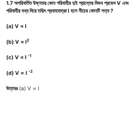
1.7 অপরিবর্তিত উষ্ণতায় কোন পরিবাহীর দুই প্রান্তের বিভব প্রভেদ V এবং
পরিবাহীর মধ্য দিয়ে তড়িৎ প্রবাহমাত্রা I হলে নীচের কোনটি সত্য ?
(a) V ∝ I
2
(b) V
∝
I
-1
(c) V
∝
I
-2
(d) V
∝
I
উত্তরঃ
(a) V ∝ I