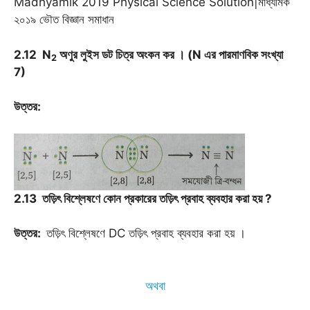
Madhyamik 2019 Physical Science Solution|মাধ্যমিক
২০১৯ ভৌত বিজ্ঞান সমাধান
2.12 N
অণুর লুইস ডট চিত্র অংকন কর
।
(N এর পারমাণবিক সংখ্যা
2
7)
উত্তর:
2.13 তড়িৎ বিশ্লেষণে কোন প্রকারের তড়িৎ প্রবাহ ব্যবহার করা হয় ?
উত্তর
:
তড়িৎ বিশ্লেষণে DC তড়িৎ প্রবাহ ব্যবহার করা হয় ।
অথবা