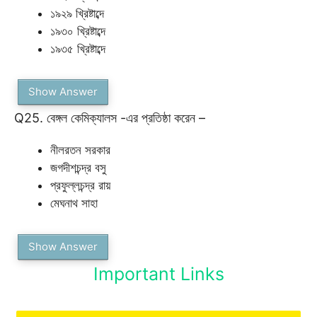
১৯২৯ খ্রিষ্টাব্দে
১৯৩০ খ্রিষ্টাব্দে
১৯৩৫ খ্রিষ্টাব্দে
Show Answer
Q25. বেঙ্গল কেমিক্যালস -এর প্রতিষ্ঠা করেন –
নীলরতন সরকার
জগদীশচন্দ্র বসু
প্রফুল্লচন্দ্র রায়
মেঘনাথ সাহা
Show Answer
Important Links