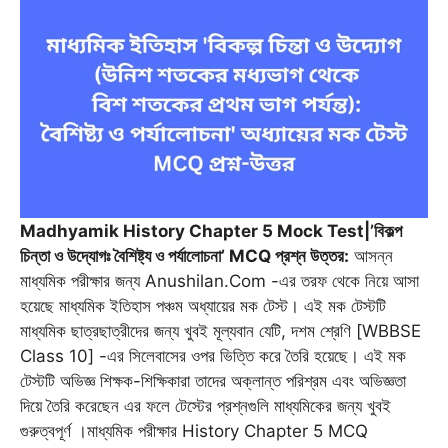
c
a
a
l
i
s
n
e
i
t
e
t
s
t
b
l
s
g
t
e
e
o
A
r
e
n
r
o
p
a
r
g
e
k
p
m
e
s
r
t
Madhyamik History Chapter 5 Mock Test|’বিকল্প
চিন্তা ও উদ্যোগঃ বৈশিষ্ট্য ও পর্যালোচনা’ MCQ প্রশ্ন উত্তর:
আসন্ন
মাধ্যমিক পরীক্ষার জন্য Anushilan.Com -এর তরফ থেকে নিয়ে আসা
হয়েছে মাধ্যমিক ইতিহাস পঞ্চম অধ্যায়ের মক টেস্ট। এই মক টেস্টটি
মাধ্যমিক ছাত্রছাত্রীদের জন্য খুবই মূল্যবান যেটি, দশম শ্রেণি [WBBSE
Class 10] -এর সিলেবাসের ওপর ভিত্তি করে তৈরি হয়েছে। এই মক
টেস্টটি অভিজ্ঞ শিক্ষক-শিক্ষিকারা তাদের অক্লান্ত পরিশ্রম এবং অভিজ্ঞতা
দিয়ে তৈরি করেছেন এর ফলে টেস্টের প্রশ্নগুলি মাধ্যমিকের জন্য খুবই
গুরুত্বপূর্ণ ।মাধ্যমিক পরীক্ষার History Chapter 5 MCQ