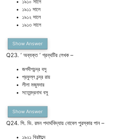
১৯১০ সালে
১৯১১ সালে
১৯১২ সালে
১৯১৩ সালে
Show Answer
Q23. ‘ অব্যক্ত ‘ গ্রন্থটির লেখক –
জগদীশচন্দ্র বসু
প্রফুল্ল চন্দ্র রায়
লীলা মজুমদার
সত্যেন্দ্রনাথ বসু
Show Answer
Q24. সি. ভি. রমন পদার্থবিদ্যায় নোবেল পুরস্কার পান –
১৯২১ খ্রিষ্টাব্দে