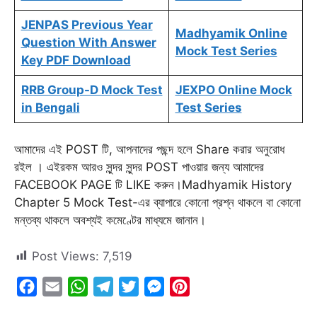
JENPAS Previous Year
Madhyamik Online
Question With Answer
Mock Test Series
Key PDF Download
RRB Group-D Mock Test
JEXPO Online Mock
in Bengali
Test Series
আমাদের এই POST টি, আপনাদের পছন্দ হলে Share করার অনুরোধ
রইল । এইরকম আরও সুন্দর সুন্দর POST পাওয়ার জন্য আমাদের
FACEBOOK PAGE টি LIKE করুন।Madhyamik History
Chapter 5 Mock Test-এর ব্যাপারে কোনো প্রশ্ন থাকলে বা কোনো
মন্তব্য থাকলে অবশ্যই কমেণ্টের মাধ্যমে জানান।
Post Views:
7,519
F
E
W
T
T
M
P
a
m
h
e
w
e
i