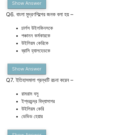
Show Answer
Q6. বাংলা মুদ্রণশিল্পের জনক বলা হয় –
চার্লস উইলকিনসকে
পঞ্চানন কর্মকারকে
উইলিয়ম কেরিকে
ব্রাসি হ্যালহেডকে
Show Answer
Q7. ইতিহাসমালা গ্রন্থটি রচনা করেন –
রামরাম বসু
ইশ্বরচন্দ্র বিদ্যাসাগর
উইলিয়ম কেরি
ডেভিড হেয়ার
Show Answer