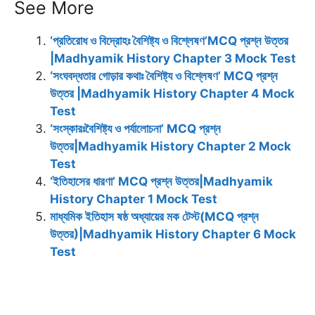
See More
c
a
a
l
i
s
n
e
i
t
e
t
s
t
‘প্রতিরোধ ও বিদ্রোহঃ বৈশিষ্ট্য ও বিশ্লেষণ’MCQ প্রশ্ন উত্তর
b
l
s
g
t
e
e
|Madhyamik History Chapter 3 Mock Test
o
A
r
e
n
r
‘সংঘবদ্ধতার গোড়ার কথাঃ বৈশিষ্ট্য ও বিশ্লেষণ’ MCQ প্রশ্ন
o
p
a
r
g
e
উত্তর |Madhyamik History Chapter 4 Mock
k
p
m
e
s
Test
r
t
‘সংস্কারঃবৈশিষ্ট্য ও পর্যালোচনা’ MCQ প্রশ্ন
উত্তর|Madhyamik History Chapter 2 Mock
Test
‘ইতিহাসের ধারণা’ MCQ প্রশ্ন উত্তর|Madhyamik
History Chapter 1 Mock Test
মাধ্যমিক ইতিহাস ষষ্ঠ অধ্যায়ের মক টেস্ট(MCQ প্রশ্ন
উত্তর)|Madhyamik History Chapter 6 Mock
Test