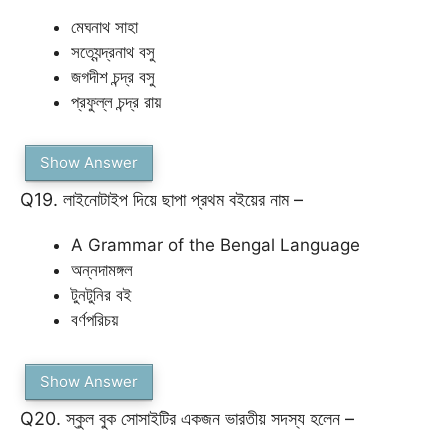
মেঘনাথ সাহা
সত্যেন্দ্রনাথ বসু
জগদীশ চন্দ্র বসু
প্রফুল্ল চন্দ্র রায়
Show Answer
Q19. লাইনোটাইপ দিয়ে ছাপা প্রথম বইয়ের নাম –
A Grammar of the Bengal Language
অন্নদামঙ্গল
টুনটুনির বই
বর্ণপরিচয়
Show Answer
Q20. স্কুল বুক সোসাইটির একজন ভারতীয় সদস্য হলেন –