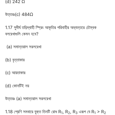
(d) 242 Ω
উত্তরঃ(c) 484Ω
1.17 সুদীর্ঘ তড়িদ্বাহী স্প্রিং আকৃতির পরিবাহীর অভ্যন্তরে চৌম্বক
বলরেখাগুলি কেমন হবে?
(a) সমান্তরাল সরলরেখা
(b) বৃত্তাকার
(c) আয়তাকার
(d) কোনটিই নয়
উত্তরঃ (a) সমান্তরাল সরলরেখা
1.18 শ্রেণি সমবায়ে যুক্ত তিনটি রোধ R
, R
, R
এরূপ যে R
> R
1
2
3
1
2