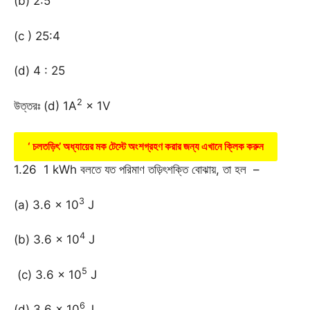
(b) 2:5
(c ) 25:4
(d) 4 : 25
2
উত্তরঃ (d) 1A
× 1V
‘ চলতড়িৎ’ অধ্যায়ের মক টেস্টে অংশগ্রহণ করার জন্য এখানে ক্লিক করুন
1.26 1 kWh বলতে যত পরিমাণ তড়িৎশক্তি বোঝায়, তা হল –
3
(a) 3.6 × 10
J
4
(b) 3.6 × 10
J
5
(c) 3.6 × 10
J
6
(d) 3.6 × 10
J