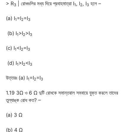
> R
| রোধগুলির মধ্য দিয়ে প্রবাহমাত্রা I
, I
, I
হলে –
3
1
2
3
(a) I
=I
=I
1
2
3
(b) I
>I
>I
1
2
3
(c) I
<I
=I
1
2
3
(d) I
>I
<I
1
2
3
উত্তরঃ (a) I
=I
=I
1
2
3
1.19 3Ω ও 6 Ω দুটি রোধকে সমান্তরাল সমবায়ে যুক্ত করলে তাদের
তুল্যাঙ্ক রোধ কত? –
(a) 3 Ω
(b) 4 Ω