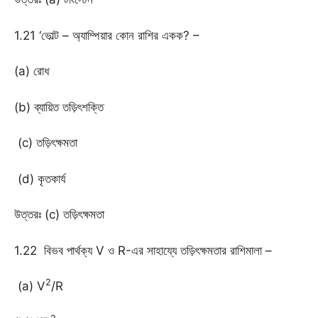
1.21 ‘ভোল্ট – অ্যাম্পিয়ার কোন রাশির একক? –
(a) রোধ
(b) ব্যায়িত তড়িৎশক্তি
(c) তড়িৎক্ষমতা
(d) কৃতকার্য
উত্তরঃ (c) তড়িৎক্ষমতা
1.22 বিভব পার্থক্য V ও R-এর সাহায্যে তড়িৎক্ষমতার রাশিমালা –
2
(a) V
/R