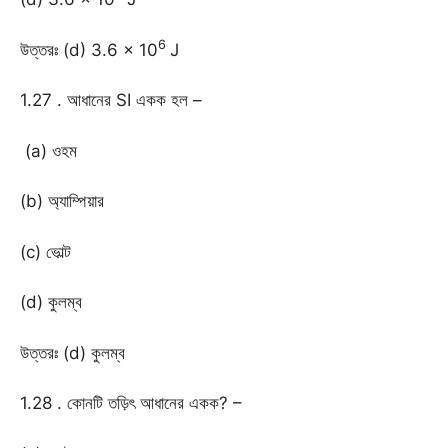
6
উত্তরঃ (d) 3.6 × 10
J
1.27 . আধানের SI একক হল –
(a) ওহম
(b) অ্যাম্পিয়ার
(c) ভোল্ট
(d) কুলম্ব
উত্তরঃ (d) কুলম্ব
1.28 . কোনটি তড়িৎ আধানের একক? –