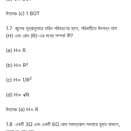
উত্তরঃ (c) 1 BOT
1.7 জুলের সূত্রানুসারে তড়িৎ পরিবহণের ফলে, পরিবাহীতে উৎপন্ন তাপ
(H) এবং রোধ (R)-এর মধ্যে সম্পর্ক কী?
(a) H∝ R
(b) H∝ R²
2
(c) H∝ 1/R
(d) H∝
√
R
উত্তরঃ (a) H∝ R
1.8 একটি 3Ω এবং একটি 6Ω রোধ সমান্তরাল সমবায়ে যুক্ত থাকলে,