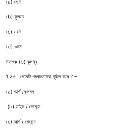
(a) ভোল্ট
(b) কুলম্ব
(c) ওয়াট
(d) ওহম
উত্তরঃ (b) কুলম্ব
1.29 . কোনটি প্রবাহমাত্রা সূচিত করে ? –
(a) আর্গ /কুলম্ব
(b) ডাইন / সেকেন্ড
(c) আর্গ / সেকেন্ড