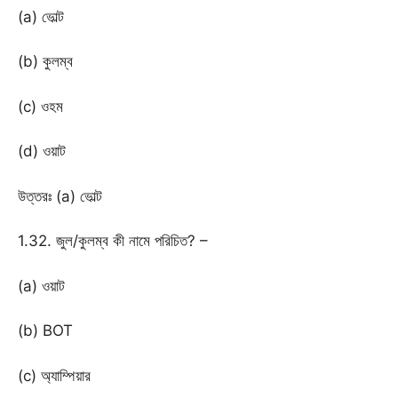
(a) ভোল্ট
(b) কুলম্ব
(c) ওহম
(d) ওয়াট
উত্তরঃ (a) ভোল্ট
1.32. জুল/কুলম্ব কী নামে পরিচিত? –
(a) ওয়াট
(b) BOT
(c) অ্যাম্পিয়ার