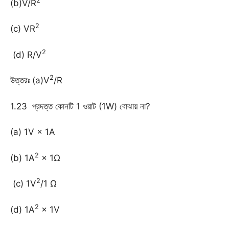
2
(b)V/R
2
(c) VR
2
(d) R/V
2
উত্তরঃ (a)V
/R
1.23 প্রদত্ত কোনটি 1 ওয়াট (1W) বোঝায় না?
(a) 1V × 1A
2
(b) 1A
× 1Ω
2
(c) 1V
/1 Ω
2
(d) 1A
× 1V