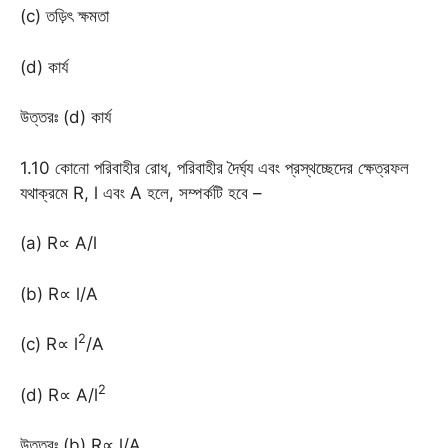
(c) তড়িৎ ক্ষমতা
(d) কার্য
উত্তরঃ (d) কার্য
1.10 কোনো পরিবাহীর রোধ, পরিবাহীর দৈর্ঘ্য এবং প্রস্থচ্ছেদের ক্ষেত্রফল
যথাক্রমে R, l এবং A হলে, সম্পর্কটি হবে –
(a) R∝ A/l
(b) R∝ l/A
2
(c) R∝ l
/A
2
(d) R∝ A/l
উত্তরঃ (b) R∝ l/A