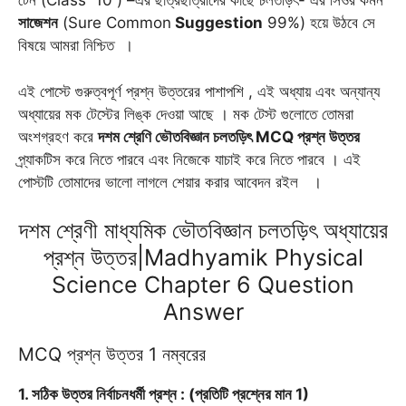
টেন (Class 10 ) –এর ছাত্রছাত্রীদের কাছে চলতড়িৎ- এর সিওর কমন
সাজেশন
(Sure Common
Suggestion
99%) হয়ে উঠবে সে
বিষয়ে আমরা নিশ্চিত ।
এই পোস্টে গুরুত্বপূর্ণ প্রশ্ন উত্তরের পাশাপশি , এই অধ্যায় এবং অন্যান্য
অধ্যায়ের মক টেস্টের লিঙ্ক দেওয়া আছে । মক টেস্ট গুলোতে তোমরা
অংশগ্রহণ করে
দশম শ্রেণি ভৌতবিজ্ঞান চলতড়িৎ MCQ প্রশ্ন উত্তর
প্র্যাকটিস করে নিতে পারবে এবং নিজেকে যাচাই করে নিতে পারবে । এই
পোস্টটি তোমাদের ভালো লাগলে শেয়ার করার আবেদন রইল ।
দশম শ্রেণী মাধ্যমিক ভৌতবিজ্ঞান চলতড়িৎ অধ্যায়ের
প্রশ্ন উত্তর|Madhyamik Physical
Science Chapter 6 Question
Answer
MCQ প্রশ্ন উত্তর 1 নম্বরের
1. সঠিক উত্তর নির্বাচনধর্মী প্রশ্ন : (প্রতিটি প্রশ্নের মান 1)