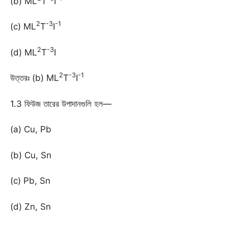
(b) ML
T
I
2
-3
-1
(c) ML
T
I
2
-3
(d) ML
T
I
2
-3
-1
উত্তরঃ (b) ML
T
I
1.3 ফিউজ তারের উপাদানগুলি হল—
(a) Cu, Pb
(b) Cu, Sn
(c) Pb, Sn
(d) Zn, Sn