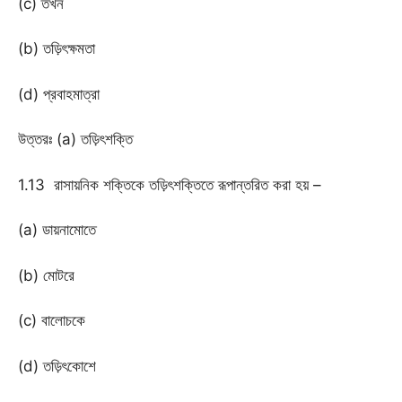
(c) তখন
(b) তড়িৎক্ষমতা
(d) প্রবাহমাত্রা
উত্তরঃ (a) তড়িৎশক্তি
1.13 রাসায়নিক শক্তিকে তড়িৎশক্তিতে রূপান্তরিত করা হয় –
(a) ডায়নামোতে
(b) মোটরে
(c) বালোচকে
(d) তড়িৎকোশে