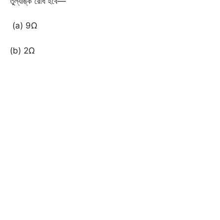
তুল্যাঙ্ক রোধ হবে—
(a) 9Ω
(b) 2Ω