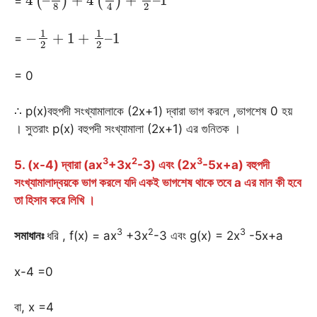
=
−
1
2
+
1
+
1
2
–
1
=
= 0
∴ p(x)বহুপদী সংখ্যামালাকে (2x+1) দ্বারা ভাগ করলে ,ভাগশেষ 0 হয়
। সুতরাং p(x) বহুপদী সংখ্যামালা (2x+1) এর গুনিতক ।
3
2
3
5. (x-4) দ্বারা (ax
+3x
-3) এবং (2x
-5x+a) বহুপদী
সংখ্যামালাদ্বয়কে ভাগ করলে যদি একই ভাগশেষ থাকে তবে a এর মান কী হবে
তা হিসাব করে লিখি ।
3
2
3
সমাধানঃ
ধরি , f(x) = ax
+3x
-3 এবং g(x) = 2x
-5x+a
x-4 =0
বা, x =4