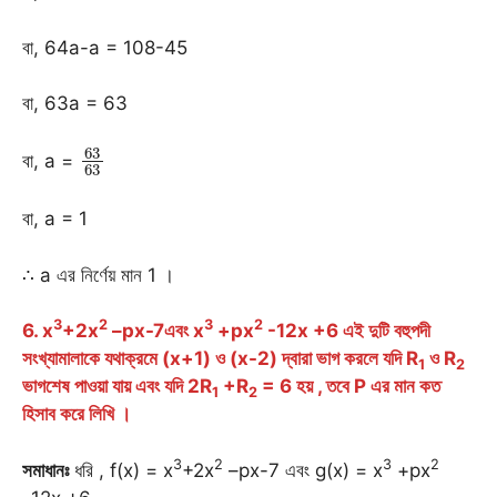
বা, 64a-a = 108-45
বা, 63a = 63
63
63
বা, a =
বা, a = 1
∴ a এর নির্ণেয় মান 1 ।
3
2
3
2
6. x
+2x
–px-7এবং x
+px
-12x +6 এই দুটি বহুপদী
সংখ্যামালাকে যথাক্রমে (x+1) ও (x-2) দ্বারা ভাগ করলে যদি R
ও R
1
2
ভাগশেষ পাওয়া যায় এবং যদি 2R
+R
= 6 হয় , তবে P এর মান কত
1
2
হিসাব করে লিখি ।
3
2
3
2
সমাধানঃ
ধরি , f(x) = x
+2x
–px-7 এবং g(x) = x
+px