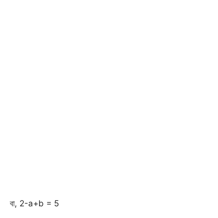
বা, 2-a+b = 5