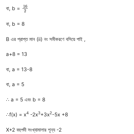
16
2
বা, b =
বা, b = 8
B এর প্রাপ্ত মান (ii) নং সমীকরণে বসিয়ে পাই ,
a+8 = 13
বা, a = 13-8
বা, a = 5
∴ a = 5 এবং b = 8
4
3
2
∴f(x) = x
-2x
+3x
-5x +8
X+2 বহুপদী সংখ্যামালার শূন্য -2