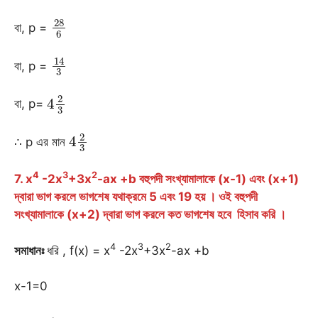
28
6
বা, p =
14
3
বা, p =
4
2
3
বা, p=
4
2
3
∴ p এর মান
4
3
2
7. x
-2x
+3x
-ax +b বহুপদী সংখ্যামালাকে (x-1) এবং (x+1)
দ্বারা ভাগ করলে ভাগশেষ যথাক্রমে 5 এবং 19 হয় । ওই বহুপদী
সংখ্যামালাকে (x+2) দ্বারা ভাগ করলে কত ভাগশেষ হবে হিসাব করি ।
4
3
2
সমাধানঃ
ধরি , f(x) = x
-2x
+3x
-ax +b
x-1=0