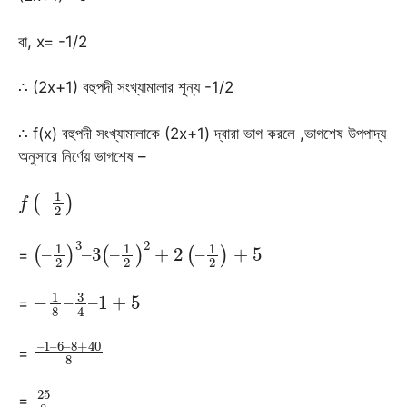
বা, x= -1/2
∴ (2x+1) বহুপদী সংখ্যামালার শূন্য -1/2
∴ f(x) বহুপদী সংখ্যামালাকে (2x+1) দ্বারা ভাগ করলে ,ভাগশেষ উপপাদ্য
অনুসারে নির্ণেয় ভাগশেষ –
f
(
–
1
2
)
(
–
1
2
)
3
–
3
(
–
1
2
)
2
+
2
(
–
1
2
)
+
5
=
−
1
+
1
8
5
–
3
4
–
=
–
8
1
+
–
40
6
–
8
=
25
8
=