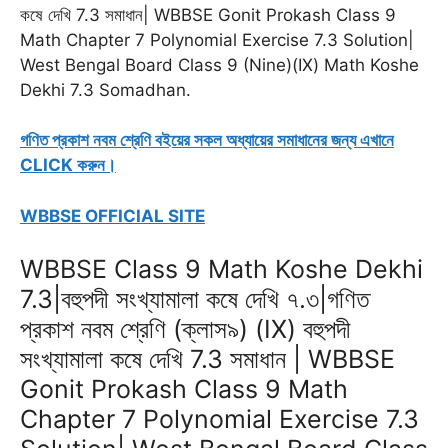
কষে দেখি 7.3 সমাধান| WBBSE Gonit Prokash Class 9
b
l
s
g
t
e
e
Math Chapter 7 Polynomial Exercise 7.3 Solution|
o
A
r
e
n
r
West Bengal Board Class 9 (Nine)(IX) Math Koshe
o
p
a
r
g
e
Dekhi 7.3 Somadhan.
k
p
m
e
s
r
t
গণিত প্রকাশ নবম শ্রেণি বইয়ের সকল অধ্যায়ের সমাধানের জন্য এখানে
CLICK করুন।
WBBSE OFFICIAL SITE
WBBSE Class 9 Math Koshe Dekhi
7.3|বহুপদী সংখ্যামালা কষে দেখি ৭.৩|গণিত
প্রকাশ নবম শ্রেণি (ক্লাস৯) (IX) বহুপদী
সংখ্যামালা কষে দেখি 7.3 সমাধান | WBBSE
Gonit Prokash Class 9 Math
Chapter 7 Polynomial Exercise 7.3