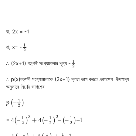
বা, 2x = -1
1
2
বা, x= -
1
2
∴ (2x+1) বহুপদী সংখ্যামালার শূন্য -
∴ p(x)বহুপদী সংখ্যামালাকে (2x+1) দ্বারা ভাগ করলে,ভাগশেষ উপপাদ্য
অনুসারে নির্ণেয় ভাগশেষ
p
1
2
(
–
)
4
1
(
–
1
2
)
3
+
4
(
–
1
2
)
2
–
(
–
1
2
)
–
=
4
(
–
1
8
)
+
4
(
1
4
)
+
1
2
–
1