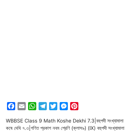
F
E
W
T
T
M
P
a
m
h
e
w
e
i
WBBSE Class 9 Math Koshe Dekhi 7.3|বহুপদী সংখ্যামালা
c
a
a
l
i
s
n
কষে দেখি ৭.৩|গণিত প্রকাশ নবম শ্রেণি (ক্লাস৯) (IX) বহুপদী সংখ্যামালা
e
i
t
e
t
s
t