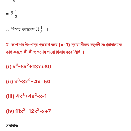
3
1
8
=
3
1
8
∴ নির্ণেয় ভাগশেষ
।
2. ভাগশেষ উপপাদ্য প্রয়োগ করে (x-1) দ্বারা নীচের বহুপদী সংখ্যামালাকে
ভাগ করলে কী কী ভাগশেষ পাবো হিসাব করে লিখি ।
3
2
(i) x
-6x
+13x+60
3
2
(ii) x
-3x
+4x+50
3
2
(iii) 4x
+4x
-x-1
3
2
(iv) 11x
-12x
-x+7
সমাধানঃ