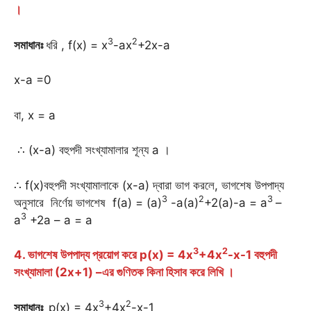
।
3
2
সমাধানঃ
ধরি , f(x) = x
-ax
+2x-a
x-a =0
বা, x = a
∴ (x-a) বহুপদী সংখ্যামালার শূন্য a ।
∴ f(x)বহুপদী সংখ্যামালাকে (x-a) দ্বারা ভাগ করলে, ভাগশেষ উপপাদ্য
3
2
3
অনুসারে নির্ণেয় ভাগশেষ f(a) = (a)
-a(a)
+2(a)-a = a
–
3
a
+2a – a = a
3
2
4. ভাগশেষ উপপাদ্য প্রয়োগ করে p(x) = 4x
+4x
-x-1 বহুপদী
সংখ্যামালা (2x+1) –এর গুণিতক কিনা হিসাব করে লিখি ।
3
2
সমাধানঃ
p(x) = 4x
+4x
-x-1