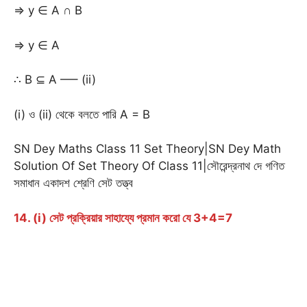
⇒ y ∈ A ∩ B
⇒ y ∈ A
∴ B ⊆ A —– (ii)
(i) ও (ii) থেকে বলতে পারি A = B
SN Dey Maths Class 11 Set Theory|SN Dey Math
Solution Of Set Theory Of Class 11|সৌরেন্দ্রনাথ দে গণিত
সমাধান একাদশ শ্রেণি সেট তত্ত্ব
14. (i) সেট প্রক্রিয়ার সাহায্যে প্রমান করো যে 3+4=7