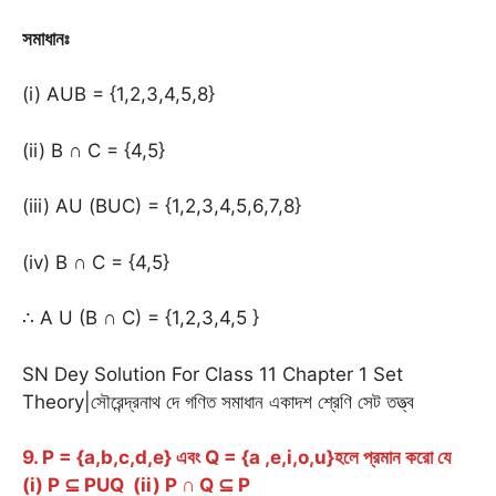
সমাধানঃ
(i) AUB = {1,2,3,4,5,8}
(ii) B ∩ C = {4,5}
(iii) AU (BUC) = {1,2,3,4,5,6,7,8}
(iv) B ∩ C = {4,5}
∴ A U (B ∩ C) = {1,2,3,4,5 }
SN Dey Solution For Class 11 Chapter 1 Set
Theory|সৌরেন্দ্রনাথ দে গণিত সমাধান একাদশ শ্রেণি সেট তত্ত্ব
9. P = {a,b,c,d,e} এবং Q = {a ,e,i,o,u}হলে প্রমান করো যে
(i) P ⊆ PUQ (ii) P ∩ Q ⊆ P