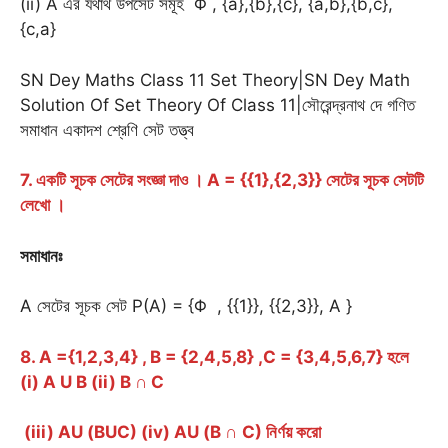
(ii) A এর যথার্থ উপসেট সমূহ Φ , {a},{b},{c}, {a,b},{b,c},
{c,a}
SN Dey Maths Class 11 Set Theory|SN Dey Math
Solution Of Set Theory Of Class 11|সৌরেন্দ্রনাথ দে গণিত
সমাধান একাদশ শ্রেণি সেট তত্ত্ব
7. একটি সূচক সেটের সংজ্ঞা দাও । A = {{1},{2,3}} সেটের সূচক সেটটি
লেখো ।
সমাধানঃ
A সেটের সূচক সেট P(A) = {Φ , {{1}}, {{2,3}}, A }
8. A ={1,2,3,4} , B = {2,4,5,8} ,C = {3,4,5,6,7} হলে
(i) A U B (ii) B
∩
C
(iii) AU (BUC) (iv) AU (B ∩
C) নির্ণয় করো