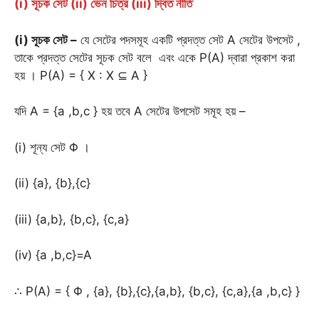
(i) সূচক সেট (ii) ভেন চিত্র (iii) দ্বিত নীতি
(i) সূচক সেট –
যে সেটের পদসমূহ একটি প্রদত্ত সেট A সেটের উপসেট ,
তাকে প্রদত্ত সেটের সূচক সেট বলে এবং একে P(A) দ্বারা প্রকাশ করা
হয় । P(A) = { X : X ⊆ A }
যদি A = {a ,b,c } হয় তবে A সেটের উপসেট সমূহ হয় –
(i) শূন্য সেট Φ ।
(ii) {a}, {b},{c}
(iii) {a,b}, {b,c}, {c,a}
(iv) {a ,b,c}=A
∴ P(A) = { Φ , {a}, {b},{c},{a,b}, {b,c}, {c,a},{a ,b,c} }