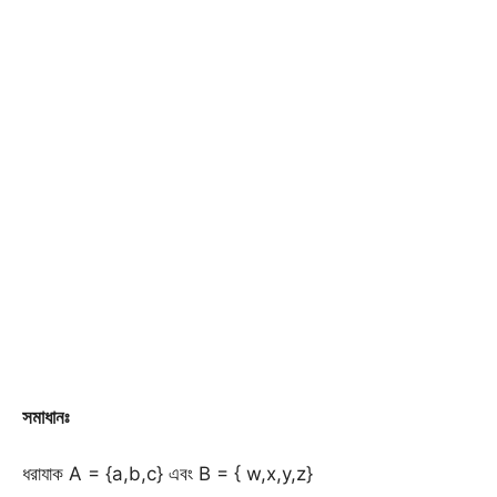
সমাধানঃ
ধরাযাক A = {a,b,c} এবং B = { w,x,y,z}