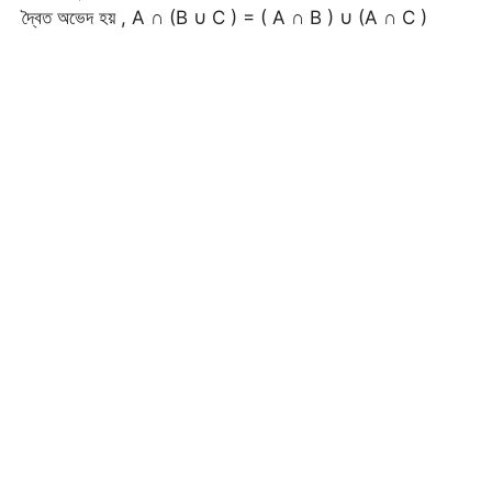
দ্বৈত অভেদ হয় , A ∩ (B ∪ C ) = ( A ∩ B ) ∪ (A ∩ C )