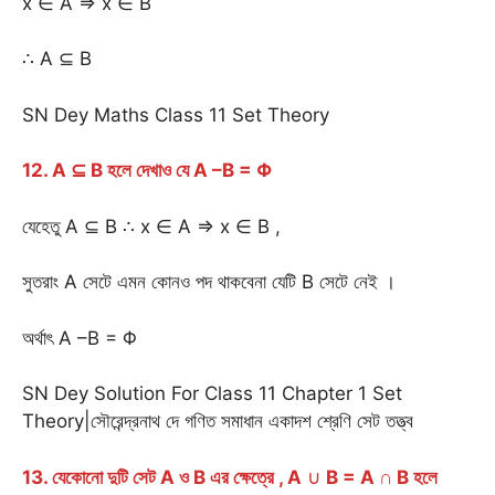
x ∈ A ⇒ x ∈ B
∴ A ⊆ B
SN Dey Maths Class 11 Set Theory
12. A ⊆ B হলে দেখাও যে A –B = Φ
যেহেতু A ⊆ B ∴ x ∈ A ⇒ x ∈ B ,
সুতরাং A সেটে এমন কোনও পদ থাকবেনা যেটি B সেটে নেই ।
অর্থাৎ A –B = Φ
SN Dey Solution For Class 11 Chapter 1 Set
Theory|সৌরেন্দ্রনাথ দে গণিত সমাধান একাদশ শ্রেণি সেট তত্ত্ব
13. যেকোনো দুটি সেট A ও B এর ক্ষেত্রে , A
∪
B = A ∩ B হলে