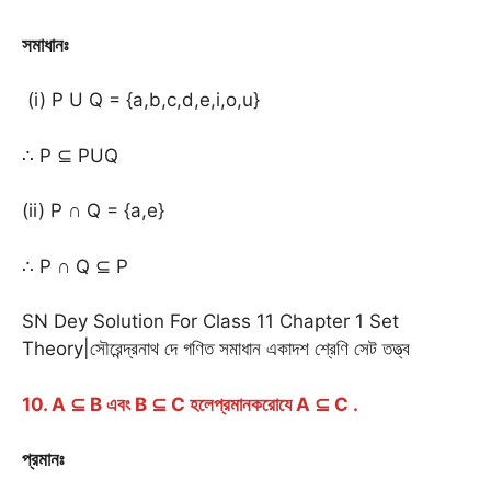
সমাধানঃ
(i) P U Q = {a,b,c,d,e,i,o,u}
∴ P ⊆ PUQ
(ii) P ∩ Q = {a,e}
∴ P ∩ Q ⊆ P
SN Dey Solution For Class 11 Chapter 1 Set
Theory|সৌরেন্দ্রনাথ দে গণিত সমাধান একাদশ শ্রেণি সেট তত্ত্ব
10. A ⊆ B এবং B ⊆ C হলেপ্রমানকরোযে A ⊆ C .
প্রমানঃ