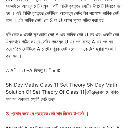
সংজ্ঞাধীনে আলচ্য সেট সমূহ একটি নির্দিষ্ট বৃহত্তর সেটের উপসেট হিসাবে ধরা
হয় । এই নির্দিষ্ট বৃহত্তর সেটটিকে আলোচ্য সেটগুলির সাপেক্ষে সার্বিক সেট
বলে । এই সার্বিক সেট কে S বা U অক্ষর দ্বারা সূচিত করা হয়
যদি কোনও একটি সুসংজ্ঞাত সেট A এর সার্বিক সেট U হয় এবং একটি সেট
এমনভাবে গঠিত হয় যে সেটির পদসমূহ U এর পদ কিন্তু A এর পদ নয় ,
c
তবে গঠিত সেটটিকে A সেটের পূরক সেট বলে । একে A
দ্বারা প্রকাশ
করা হয় ।
c
c
∴ A
= U –A কিন্তু U
= Φ
SN Dey Maths Class 11 Set Theory|SN Dey Math
Solution Of Set Theory Of Class 11|সৌরেন্দ্রনাথ দে গণিত
সমাধান একাদশ শ্রেণি সেট তত্ত্ব
3. প্রমান করো যে প্রত্যেক সেট তার নিজের উপসেট ।