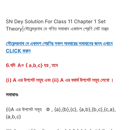
SN Dey Solution For Class 11 Chapter 1 Set
Theory|সৌরেন্দ্রনাথ দে গণিত সমাধান একাদশ শ্রেণি সেট তত্ত্ব
সৌরেন্দ্রনাথ দে একাদশ শ্রেণির সকল অধ্যায়ের সমাধানের জন্য এখানে
CLICK করুন
6.যদি A= { a,b,c} হয় , তবে
(i) A এর উপসেট সমূহ এবং (ii) A এর যথার্থ উপসেট সমূহ লেখো ।
সমাধানঃ
(i)A এর উপসেট সমূহ Φ , {a},{b},{c}, {a,b},{b,c},{c,a},
{a,b,c}