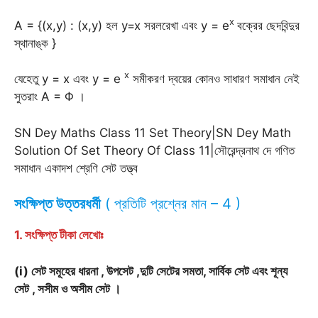
x
A = {(x,y) : (x,y) হল y=x সরলরেখা এবং y = e
বক্রের ছেদবিন্দুর
স্থানাঙ্ক }
x
যেহেতু y = x এবং y = e
সমীকরণ দ্বয়ের কোনও সাধারণ সমাধান নেই
সুতরাং A = Φ ।
SN Dey Maths Class 11 Set Theory|SN Dey Math
Solution Of Set Theory Of Class 11|সৌরেন্দ্রনাথ দে গণিত
সমাধান একাদশ শ্রেণি সেট তত্ত্ব
সংক্ষিপ্ত উত্তরধর্মী
( প্রতিটি প্রশ্নের মান – 4 )
1. সংক্ষিপ্ত টীকা লেখোঃ
(i)
সেট
সমূহের
ধারনা
,
উপসেট
,
দুটি
সেটের
সমতা
,
সার্বিক
সেট
এবং
শূন্য
সেট
,
সসীম
ও
অসীম
সেট
।