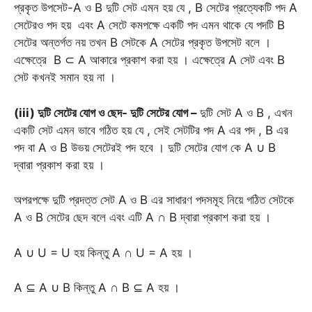
প্রকৃত উপসেট-A ও B দুটি সেট এমন হয় যে , B সেটের প্রত্যেকটি পদ A
সেটেরও পদ হয় এবং A সেটে কমপক্ষে একটি পদ এমন থাকে যে পদটি B
সেটের অন্তর্গত নয় তখন B সেটকে A সেটের প্রকৃত উপসেট বলে ।
এক্ষেত্রে B ⊂ A আকারে প্রকাশ করা হয় । এক্ষেত্রে A সেট এবং B
সেট কখনই সমান হয় না ।
(iii) দুটি সেটের যোগ ও ছেদ- দুটি সেটের যোগ –
দুটি সেট A ও B , এখন
একটি সেট এমন ভাবে গঠিত হয় যে , সেই সেটটির পদ A এর পদ , B এর
পদ বা A ও B উভয় সেটেরই পদ হবে । দুটি সেটের যোগ কে A ∪ B
দ্বারা প্রকাশ করা হয় ।
অপরপক্ষে দুটি প্রদত্ত সেট A ও B এর সাধারণ পদসমূহ নিয়ে গঠিত সেটকে
A ও B সেটের ছেদ বলে এবং এটি A ∩ B দ্বারা প্রকাশ করা হয় ।
A ∪ U = U হয় কিন্তু A ∩ U = A হয় ।
A ⊆ A ∪ B কিন্তু A ∩ B ⊆ A হয় ।