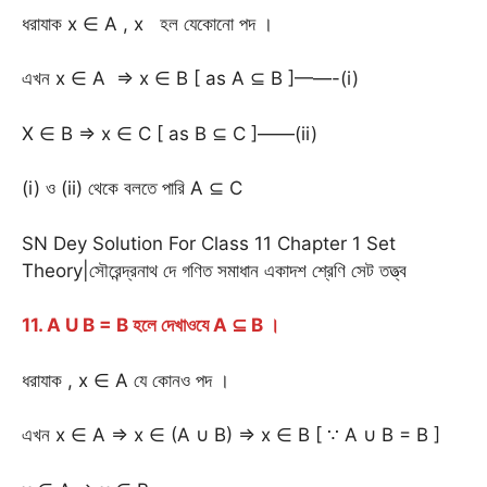
ধরাযাক x ∈ A , x হল যেকোনো পদ ।
এখন x ∈ A ⇒ x ∈ B [ as A ⊆ B ]——-(i)
X ∈ B ⇒ x ∈ C [ as B ⊆ C ]——(ii)
(i) ও (ii) থেকে বলতে পারি A ⊆ C
SN Dey Solution For Class 11 Chapter 1 Set
Theory|সৌরেন্দ্রনাথ দে গণিত সমাধান একাদশ শ্রেণি সেট তত্ত্ব
11. A U B = B হলে দেখাওযে A ⊆ B ।
ধরাযাক , x ∈ A যে কোনও পদ ।
এখন x ∈ A ⇒ x ∈ (A ∪ B) ⇒ x ∈ B [ ∵ A ∪ B = B ]