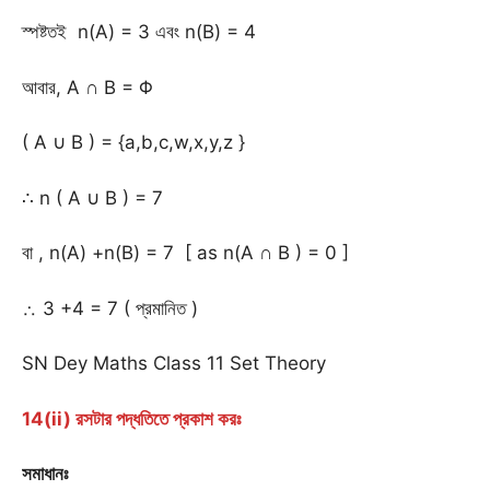
স্পষ্টতই n(A) = 3 এবং n(B) = 4
আবার, A ∩ B = Φ
( A ∪ B ) = {a,b,c,w,x,y,z }
∴ n ( A ∪ B ) = 7
বা , n(A) +n(B) = 7 [ as n(A ∩ B ) = 0 ]
∴ 3 +4 = 7 ( প্রমানিত )
SN Dey Maths Class 11 Set Theory
14(ii) রসটার পদ্ধতিতে প্রকাশ করঃ
সমাধানঃ