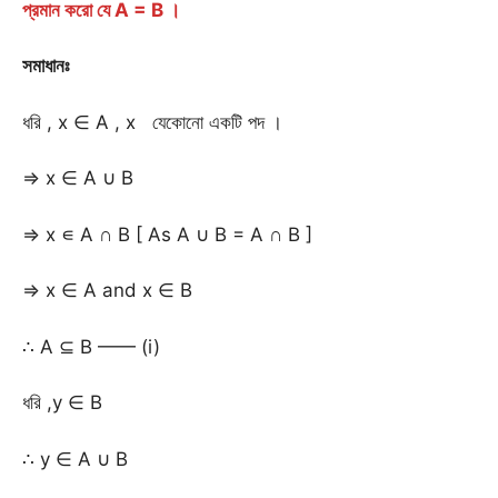
প্রমান করো যে A = B ।
সমাধানঃ
ধরি , x ∈ A , x যেকোনো একটি পদ ।
⇒ x ∈ A ∪ B
⇒ x ∊ A ∩ B [ As A ∪ B = A ∩ B ]
⇒ x ∈ A and x ∈ B
∴ A ⊆ B —— (i)
ধরি ,y ∈ B
∴ y ∈ A ∪ B