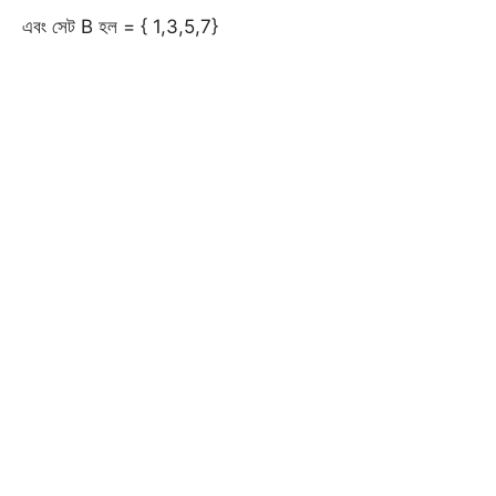
এবং সেট B হল = { 1,3,5,7}