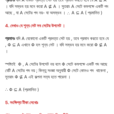
প্রমানঃ
যদি A একটি প্রদত্ত সেট হয় তবে প্রমান করতে হবে যে A ⊆ A
। যদি সম্ভব হয় মনে করো A ⊈ A । সুতরাং A সেটে কমপক্ষে একটি পদ
আছে , যা A সেটের পদ নয়- যা অসম্ভব । ∴ A ⊆ A ( প্রমানিত )
4. দেখাও যে শূন্য সেট সব সেটের উপসেট ।
প্রমানঃ
যদি A যেকোনো একটি প্রদত্ত সেট হয় , তবে প্রমান করতে হবে যে
, Φ ⊆ A এখানে Φ হল শূন্য সেট । যদি সম্ভব হয় মনে করো Φ ⊈ A
।
স্পষ্টতই Φ , A সেটের উপসেট নয় বলে Φ সেটে কমপক্ষে একটি পদ আছে
যেটি A সেটের পদ নয় ; কিন্তু সংজ্ঞা অনুযায়ী Φ সেটে কোনও পদ থাকেনা ,
সুতরাং Φ ⊈ A এই কল্পনা সত্য হতে পারেনা ।
∴ Φ ⊆ A (প্রমানিত )
5. সংক্ষিপ্ত টীকা লেখোঃ