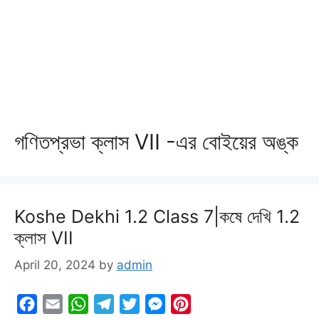
গণিতপ্রভা ক্লাস VII -এর বোইয়ের অঙ্ক
Koshe Dekhi 1.2 Class 7|কষে দেখি 1.2
ক্লাস VII
April 20, 2024
by
admin
F
E
W
T
T
M
P