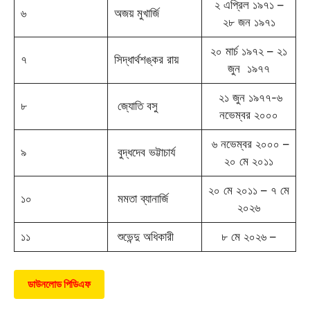
২ এপ্রিল ১৯৭১ –
৬
অজয় মুখার্জি
২৮ জন ১৯৭১
২০ মার্চ ১৯৭২ – ২১
৭
সিদ্ধার্থশঙ্কর রায়
জুন ১৯৭৭
২১ জুন ১৯৭৭-৬
৮
জ্যোতি বসু
নভেম্বর ২০০০
৬ নভেম্বর ২০০০ –
৯
বুদ্ধদেব ভট্টাচার্য
২০ মে ২০১১
২০ মে ২০১১ – ৭ মে
১০
মমতা ব্যানার্জি
২০২৬
১১
শুভেন্দু অধিকারী
৮ মে ২০২৬ –
ডাউনলোড পিডিএফ