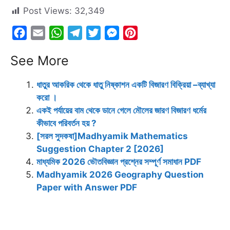
Post Views:
32,349
F
E
W
T
T
M
P
a
m
h
e
w
e
i
See More
c
a
a
l
i
s
n
e
i
t
e
t
s
t
ধাতুর আকরিক থেকে ধাতু নিষ্কাশন একটি বিজারণ বিক্রিয়া –ব্যাখ্যা
b
l
s
g
t
e
e
করো ।
o
A
r
e
n
r
একই পর্যায়ের বাম থেকে ডানে গেলে মৌলের জারণ বিজারণ ধর্মের
o
p
a
r
g
e
কীভাবে পরিবর্তন হয় ?
k
p
m
e
s
[সরল সুদকষা]Madhyamik Mathematics
r
t
Suggestion Chapter 2 [2026]
মাধ্যমিক 2026 ভৌতবিজ্ঞান প্রশ্নের সম্পূর্ণ সমাধান PDF
Madhyamik 2026 Geography Question
Paper with Answer PDF