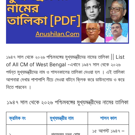
o
A
r
e
n
r
o
p
a
r
g
e
k
p
m
e
s
r
t
১৯৪৭ সাল থেকে ২০২৬ পশ্চিমবঙ্গের মুখ্যমন্ত্রীদের নামের তালিকা || List
of All CM of West Bengal -এখানে ১৯৪৭ সাল থেকে ২০২৬
পর্যন্ত মুখ্যমন্ত্রীদের নাম ও শাসনকালের তালিকা দেওয়া হল । এই তালিকা
আপনারা দেখার পাশাপাশি নীচে দেওয়া বাটনে ক্লিক করে ডাউনলোড ও করে
নিতে পারবেন ।
১৯৪৭ সাল থেকে ২০২৬ পশ্চিমবঙ্গের মুখ্যমন্ত্রীদের নামের তালিকা
ক্রমিক নং
মুখ্যমন্ত্রীর নাম
শাসন কাল
১৫ আগস্ট ১৯৪৭ –
১
প্রফুল্ল চন্দ্র ঘোষ