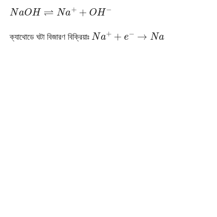
N
a
O
H
⇌
N
a
+
+
O
H
−
N
a
+
+
e
−
→
N
a
ক্যাথোডে ঘটা বিজারণ বিক্রিয়াঃ