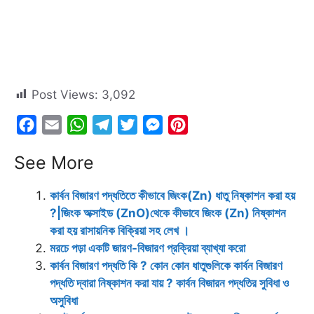
Post Views:
3,092
F
E
W
T
T
M
P
a
m
h
e
w
e
i
See More
c
a
a
l
i
s
n
e
i
t
e
t
s
t
কার্বন বিজারণ পদ্ধতিতে কীভাবে জিংক(Zn) ধাতু নিষ্কাশন করা হয়
b
l
s
g
t
e
e
?|জিংক অক্সাইড (ZnO)থেকে কীভাবে জিংক (Zn) নিষ্কাশন
o
A
r
e
n
r
করা হয় রাসায়নিক বিক্রিয়া সহ লেখ ।
o
p
a
r
g
e
মরচে পড়া একটি জারণ-বিজারণ প্রক্রিয়া ব্যাখ্যা করো
k
p
m
e
s
কার্বন বিজারণ পদ্ধতি কি ? কোন কোন ধাতুগুলিকে কার্বন বিজারণ
r
t
পদ্ধতি দ্বারা নিষ্কাশন করা যায় ? কার্বন বিজারন পদ্ধতির সুবিধা ও
অসুবিধা