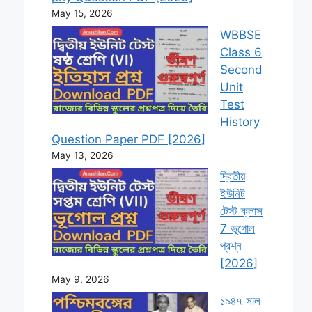
May 15, 2026
WBBSE
Class 6
Second
Unit
Test
History
Question Paper PDF [2026]
May 13, 2026
দ্বিতীয়
ইউনিট
টেস্ট ক্লাস
7 ভূগোল
প্রশ্ন
[2026]
May 9, 2026
১৯৪৭ সাল