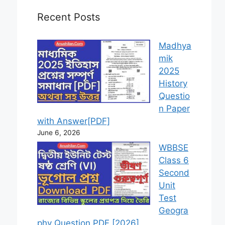
Recent Posts
Madhya
mik
2025
History
Questio
n Paper
with Answer[PDF]
June 6, 2026
WBBSE
Class 6
Second
Unit
Test
Geogra
phy Question PDF [2026]