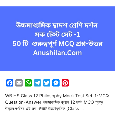
F
E
W
T
T
M
P
a
m
h
e
w
e
i
WB HS Class 12 Philosophy Mock Test Set-1-MCQ
c
a
a
l
i
s
n
Question-Answer|উচ্চমাধ্যমিক ক্লাস 12 দর্শন MCQ প্রশ্ন
e
i
t
e
t
s
t
উত্তর:দর্শনের এই মক টেস্টটি উচ্চমাধ্যমিক (Class …
b
l
s
g
t
e
e