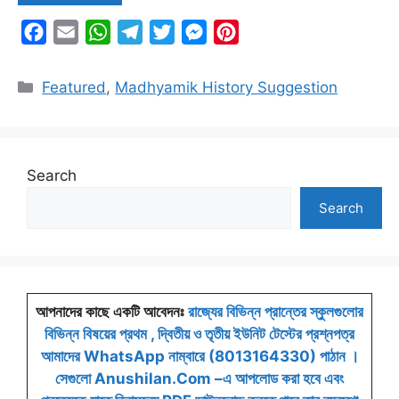
k
p
m
e
s
F
E
W
T
T
M
P
r
t
a
m
h
e
w
e
i
c
a
a
l
i
s
n
Categories
Featured
,
Madhyamik History Suggestion
e
i
t
e
t
s
t
b
l
s
g
t
e
e
o
A
r
e
n
r
Search
o
p
a
r
g
e
k
p
m
e
s
Search
r
t
আপনাদের কাছে একটি আবেদনঃ
রাজ্যের বিভিন্ন প্রান্তের স্কুলগুলোর
বিভিন্ন বিষয়ের প্রথম , দ্বিতীয় ও তৃতীয় ইউনিট টেস্টের প্রশ্নপত্র
আমাদের WhatsApp নাম্বারে (8013164330) পাঠান ।
সেগুলো Anushilan.Com –এ আপলোড করা হবে এবং