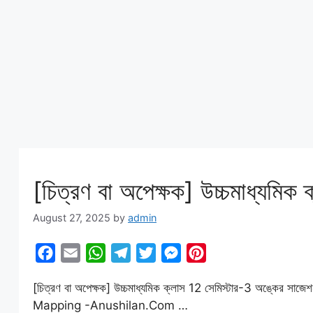
k
p
m
e
s
r
t
[চিত্রণ বা অপেক্ষক] উচ্চমাধ্যমিক
August 27, 2025
by
admin
F
E
W
T
T
M
P
a
m
h
e
w
e
i
[চিত্রণ বা অপেক্ষক] উচ্চমাধ্যমিক ক্লাস 12 সেমিস্টার-3 অঙ
c
a
a
l
i
s
n
Mapping -Anushilan.Com …
e
i
t
e
t
s
t