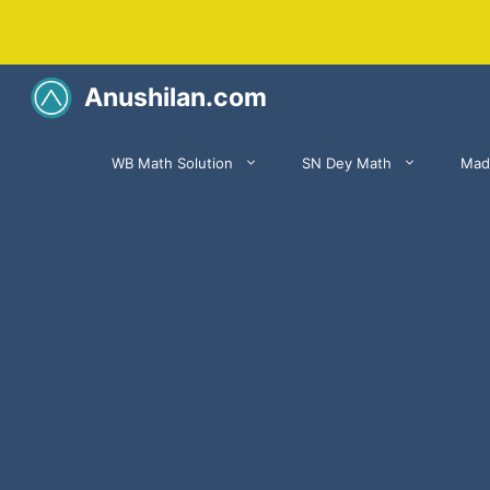
Skip
to
content
Anushilan.com
WB Math Solution
SN Dey Math
Mad