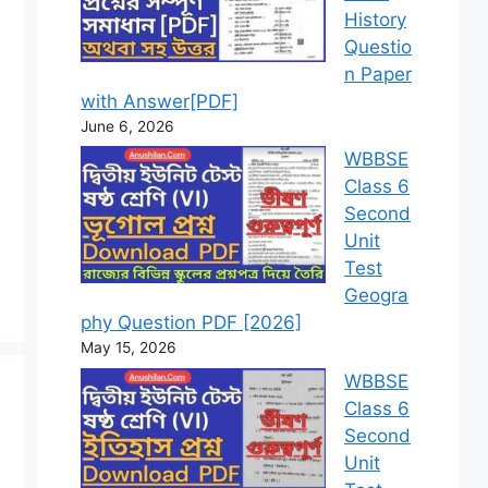
History
Questio
n Paper
with Answer[PDF]
June 6, 2026
WBBSE
Class 6
Second
Unit
Test
Geogra
phy Question PDF [2026]
May 15, 2026
WBBSE
Class 6
Second
Unit