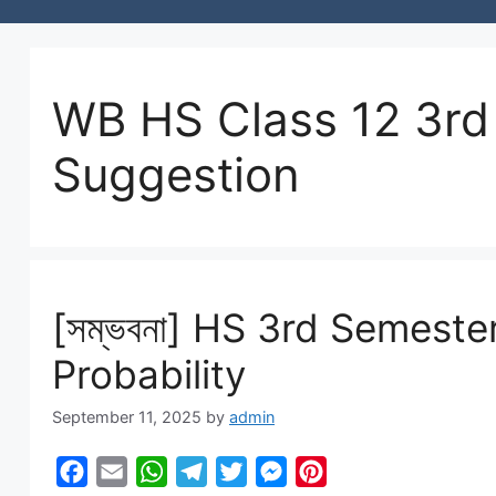
WB HS Class 12 3rd
Suggestion
[সম্ভবনা] HS 3rd Semest
Probability
September 11, 2025
by
admin
F
E
W
T
T
M
P