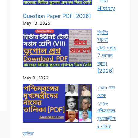
Test
History
Question Paper PDF [2026]
May 13, 2026
দ্বিতীয়
ইউনিট
টেস্ট ক্লাস
7 ভূগোল
প্রশ্ন
[2026]
May 9, 2026
১৯৪৭ সাল
থেকে
২০২৬
পশ্চিমবঙ্গের
মুখ্যমন্ত্রীদে
র নামের
তালিকা