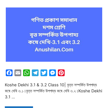
F
E
W
T
T
M
P
a
m
h
e
w
e
i
Koshe Dekhi 3.1 & 3.2 Class 10| বৃত্ত সম্পর্কিত উপপাদ্য
c
a
a
l
i
s
n
কষে দেখি ৩.১।বৃত্ত সম্পর্কিত উপপাদ্য কষে দেখি ৩.২।Koshe Dekhi
e
i
t
e
t
s
t
3.1 …
b
l
s
g
t
e
e
o
A
r
e
n
r