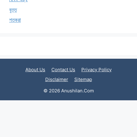
বৃত্ত
শতকরা
About Us
Contact Us
Privacy Policy
Disclaimer
Sitemap
© 2026 Anushilan.Com