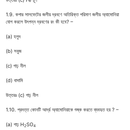
1.9. কপার সালফেটের জলীয় দ্রবণে অতিরিক্ত পরিমাণ জলীয় অ্যামোনিয়া
যোগ করলে উৎপন্ন দ্রবণের রং কী হবে? –
(a) হলুদ
(b) সবুজ
(c) গাঢ় নীল
(d) বাদামি
উত্তরঃ (c) গাঢ় নীল
1.10. প্রদত্ত কোনটি আর্দ্র অ্যামোনিয়াকে শুষ্ক করতে ব্যবহৃত হয় ? –
(a) গাঢ় H
SO
2
4