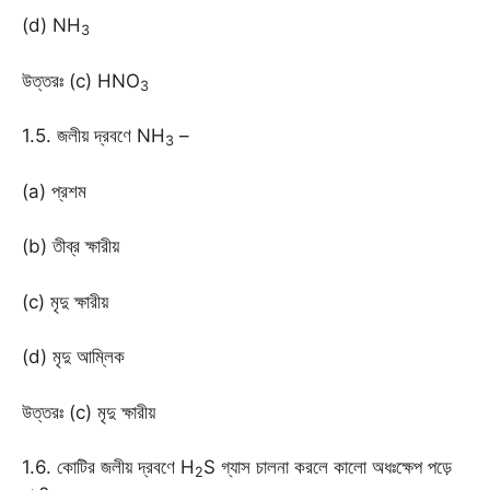
(d) NH
3
উত্তরঃ (c) HNO
3
1.5. জলীয় দ্রবণে NH
–
3
(a) প্রশম
(b) তীব্র ক্ষারীয়
(c) মৃদু ক্ষারীয়
(d) মৃদু আম্লিক
উত্তরঃ (c) মৃদু ক্ষারীয়
1.6. কোটির জলীয় দ্রবণে H
S গ্যাস চালনা করলে কালো অধঃক্ষেপ পড়ে
2