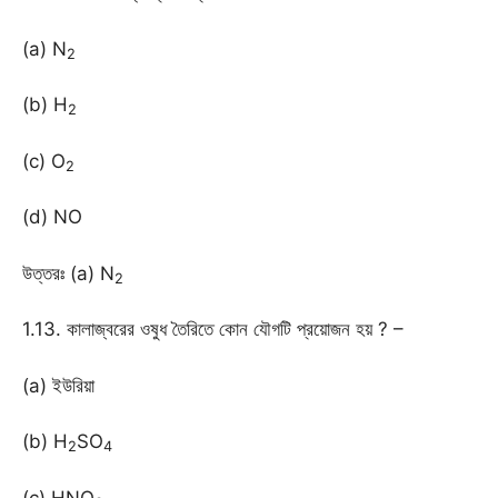
(a) N
2
(b) H
2
(c) O
2
(d) NO
উত্তরঃ (a) N
2
1.13. কালাজ্বরের ওষুধ তৈরিতে কোন যৌগটি প্রয়োজন হয় ? –
(a) ইউরিয়া
(b) H
SO
2
4
(c) HNO