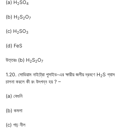
(a) H
SO
2
4
(b) H
S
O
2
2
7
(c) H
SO
2
3
(d) FeS
উত্তরঃ (b) H
S
O
2
2
7
1.20. সোডিয়াম নাইট্রো পুসাইড-এর ক্ষারীয় জলীয় দ্রবণে H
S গ্যাস
2
চালনা করলে কী রং উৎপন্ন হয় ? –
(a) বেগুনি
(b) কমলা
(c) গাঢ় নীল