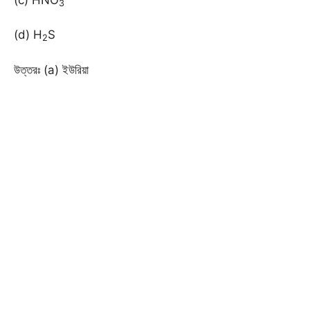
3
(d) H
S
2
উত্তরঃ (a) ইউরিয়া