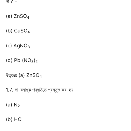
না ? –
(a) ZnSO
4
(b) CuSO
4
(c) AgNO
3
(d) Pb (NO
)
3
2
উত্তরঃ (a) ZnSO
4
1.7. লা-ব্লাঙ্ক পদ্ধতিতে প্রস্তুত করা হয় –
(a) N
2
(b) HCl