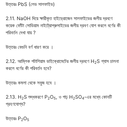
উত্তরঃ PbS (লেড সালফাইড)
2.11. NaOH দিয়ে ক্ষারীকৃত হাইড্রোজেন সালফাইডের জলীয় দ্রবণে
কয়েক ফোঁটা সোডিয়াম নাইট্রোপ্রুসাইডের জলীয় দ্রবণ যোগ করলে বর্ণের কী
পরিবর্তন দেখা যায় ?
উত্তরঃ বেগুনি বর্ণ ধারণ করে ।
2.12. আম্লিক পটাশিয়াম ডাইক্রোমেটের জলীয় দ্রবণে H
S গ্যাস চালনা
2
করলে বর্ণের কী পরিবর্তন হবে?
উত্তরঃ কমলা থেকে সবুজ হবে ।
2.13. H
S শুদ্ধকরণে P
O
, ও গাঢ় H
SO
-এর মধ্যে কোনটি
2
2
5
2
4
গ্রহণযোগ্য?
উত্তরঃ P
O
2
5