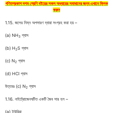
গণিতপ্রকাশ দশম শ্রেণি বইয়ের সকল অধ্যায়ের সমাধানের জন্য এখানে ক্লিক
করুন
1.15. জলের নিম্ন অপসারণ দ্বারা সংগ্রহ করা হয় –
(a) NH
গ্যাস
3
(b) H
S গ্যাস
2
(c) N
গ্যাস
2
(d) HCl গ্যাস
উত্তরঃ (c) N
গ্যাস
2
1.16. নাইট্রোজেনঘটিত একটি জৈব সার হল –
(a) ইউরিয়া