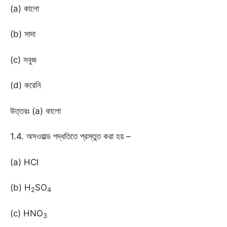
(a) কালো
(b) সাদা
(c) সবুজ
(d) করেনি
উত্তরঃ (a) কালো
1.4. অসওয়াল্ড পদ্ধতিতে প্রস্তুত করা হয় –
(a) HCl
(b) H
SO
2
4
(c) HNO
3