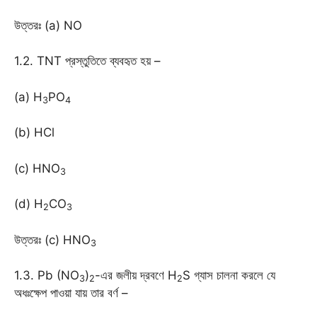
উত্তরঃ (a) NO
1.2. TNT প্রস্তুতিতে ব্যবহৃত হয় –
(a) H
PO
3
4
(b) HCl
(c) HNO
3
(d) H
CO
2
3
উত্তরঃ (c) HNO
3
1.3. Pb (NO
)
-এর জলীয় দ্রবণে H
S গ্যাস চালনা করলে যে
3
2
2
অধঃক্ষেপ পাওয়া যায় তার বর্ণ –