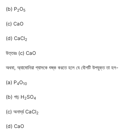
(b) P
O
2
5
(c) CaO
(d) CaCl
2
উত্তরঃ (c) CaO
অথবা, অ্যামোনিয়া গ্যাসকে শুষ্ক করতে হলে যে যৌগটি উপযুক্ত তা হল-
(a) P
O
4
10
(b) গাঢ় H
SO
2
4
(c) অনার্দ্র CaCl
2
(d) CaO