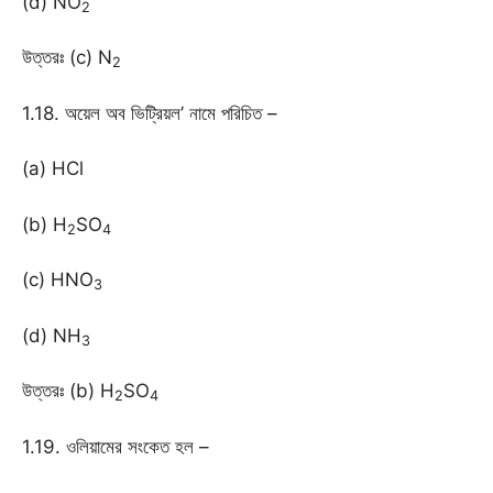
(d) NO
2
উত্তরঃ (c) N
2
1.18. অয়েল অব ভিট্রিয়ল’ নামে পরিচিত –
(a) HCl
(b) H
SO
2
4
(c) HNO
3
(d) NH
3
উত্তরঃ (b) H
SO
2
4
1.19. ওলিয়ামের সংকেত হল –