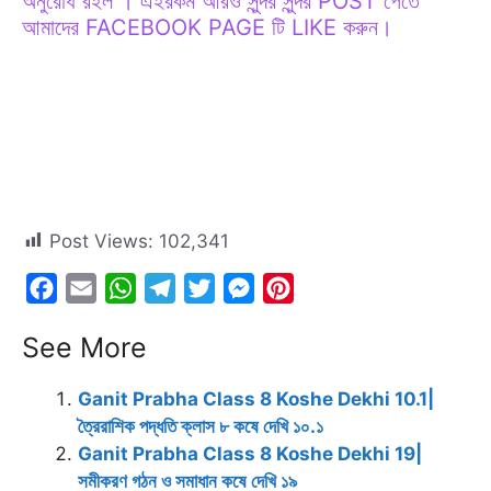
অনুরোধ রইল । এইরকম আরও সুন্দর সুন্দর POST পেতে
আমাদের FACEBOOK PAGE টি LIKE করুন।
Post Views:
102,341
F
E
W
T
T
M
P
a
m
h
e
w
e
i
See More
c
a
a
l
i
s
n
e
i
t
e
t
s
t
Ganit Prabha Class 8 Koshe Dekhi 10.1|
b
l
s
g
t
e
e
ত্রৈরাশিক পদ্ধতি ক্লাস ৮ কষে দেখি ১০.১
o
A
r
e
n
r
Ganit Prabha Class 8 Koshe Dekhi 19|
o
p
a
r
g
e
সমীকরণ গঠন ও সমাধান কষে দেখি ১৯