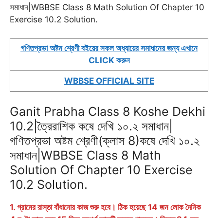
সমাধান|WBBSE Class 8 Math Solution Of Chapter 10
b
l
s
g
t
e
e
Exercise 10.2 Solution.
o
A
r
e
n
r
o
p
a
r
g
e
গণিতপ্রভা অষ্টম শ্রেণী বইয়ের সকল অধ্যায়ের সমাধানের জন্য এখানে
k
p
m
e
s
CLICK করুন
r
t
WBBSE OFFICIAL SITE
Ganit Prabha Class 8 Koshe Dekhi
10.2|ত্রৈরাশিক কষে দেখি ১০.২ সমাধান|
গণিতপ্রভা অষ্টম শ্রেণী(ক্লাস 8)কষে দেখি ১০.২
সমাধান|WBBSE Class 8 Math
Solution Of Chapter 10 Exercise
10.2 Solution.
1. গ্রামের রাস্তা বাঁধানোর কাজ শুরু হবে। ঠিক হয়েছে 14 জন লোক দৈনিক