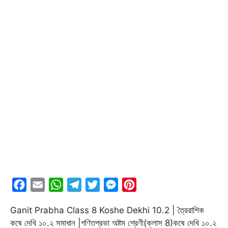
F
E
W
T
T
M
P
a
m
h
e
w
e
i
Ganit Prabha Class 8 Koshe Dekhi 10.2 | ত্রৈরাশিক
c
a
a
l
i
s
n
কষে দেখি ১০.২ সমাধান |গণিতপ্রভা অষ্টম শ্রেণী(ক্লাস 8)কষে দেখি ১০.২
e
i
t
e
t
s
t