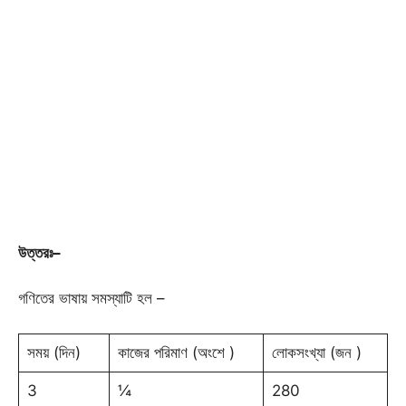
উত্তরঃ
–
গণিতের ভাষায় সমস্যাটি হল –
সময় (দিন)
কাজের পরিমাণ (অংশে )
লোকসংখ্যা (জন )
3
¼
280