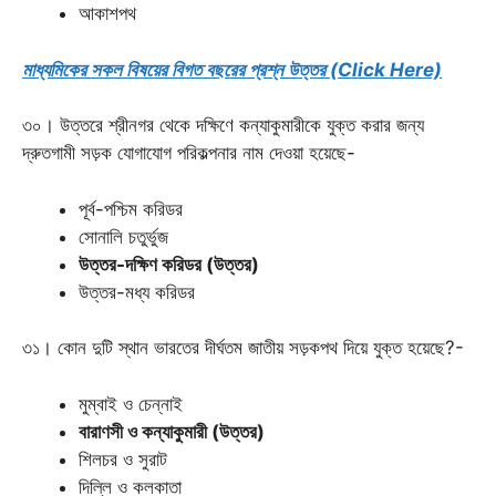
আকাশপথ
মাধ্যমিকের সকল বিষয়ের বিগত বছরের প্রশ্ন উত্তর (Click Here)
৩০। উত্তরে শ্রীনগর থেকে দক্ষিণে কন্যাকুমারীকে যুক্ত করার জন্য
দ্রুতগামী সড়ক যোগাযোগ পরিকল্পনার নাম দেওয়া হয়েছে-
পূর্ব-পশ্চিম করিডর
সোনালি চতুর্ভুজ
উত্তর-দক্ষিণ করিডর (উত্তর)
উত্তর-মধ্য করিডর
৩১। কোন দুটি স্থান ভারতের দীর্ঘতম জাতীয় সড়কপথ দিয়ে যুক্ত হয়েছে?-
মুম্বাই ও চেন্নাই
বারাণসী ও কন্যাকুমারী (উত্তর)
শিলচর ও সুরাট
দিল্লি ও কলকাতা