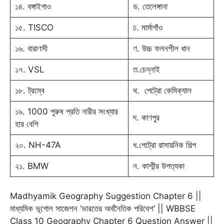
১৪. বঙ্গাইগাও
ড. তেলেঙ্গানা
১৫. TISCO
ঢ. মার্মাগাঁও
১৬. বারাণসী
ণ. উচ্চ ফলনশীল ধান
১৭. VSL
ত.চেন্নাই
১৮. ট্রম্বে
থ. পেট্রো কেমিক্যাল
১৯. 1000 পুরুষ প্রতি নারীর সংখ্যার
দ. কাণপুর
হার বেশি
২০. NH-47A
ধ.পেট্রো রাসায়নিক শিল্প
২১. BMW
ন. কাশ্মীর উপত্যকা
Madhyamik Geography Suggestion Chapter 6 ||
মাধ্যমিক ভূগোল সাজেশন ‘ভারতের অর্থনৈতিক পরিবেশ’ || WBBSE
Class 10 Geography Chapter 6 Question Answer ||