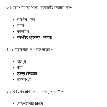
১৩। লৌহ-ইস্পাত শিল্পের প্রয়োজনীয় কাঁচামাল হল-
আকরিক লৌহ
কয়লা
ম্যাঙ্গানিজ
সবগুলিই প্রযোজ্য (উত্তর)
১৪। পেট্রোরসায়ন শিল্প গড়ে উঠেছে-
তারাপুর
থানে
ট্রম্বে (উত্তর)
হলদিয়া-তে
১৫। ‘উদীয়মান শিল্প’ বলা হয় কোন্ শিল্পকে? –
লৌহ-ইস্পাত শিল্পকে