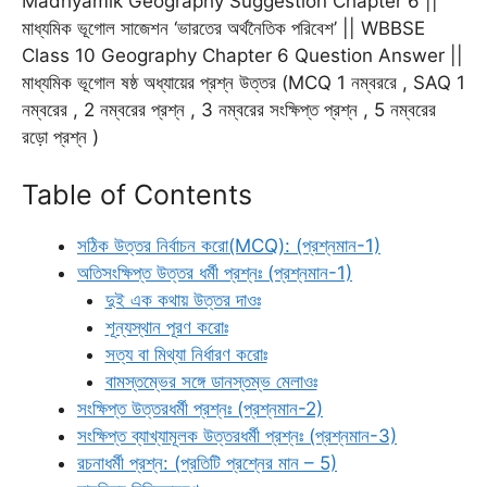
Madhyamik Geography Suggestion Chapter 6 ||
c
a
a
l
i
s
n
মাধ্যমিক ভূগোল সাজেশন ‘ভারতের অর্থনৈতিক পরিবেশ’ || WBBSE
e
i
t
e
t
s
t
Class 10 Geography Chapter 6 Question Answer ||
b
l
s
g
t
e
e
মাধ্যমিক ভূগোল ষষ্ঠ অধ্যায়ের প্রশ্ন উত্তর (MCQ 1 নম্বররে , SAQ 1
o
A
r
e
n
r
নম্বরের , 2 নম্বরের প্রশ্ন , 3 নম্বরের সংক্ষিপ্ত প্রশ্ন , 5 নম্বরের
o
p
a
r
g
e
রড়ো প্রশ্ন )
k
p
m
e
s
Table of Contents
r
t
সঠিক উত্তর নির্বাচন করো(MCQ): (প্রশ্নমান-1)
অতিসংক্ষিপ্ত উত্তর ধর্মী প্রশ্নঃ (প্রশ্নমান-1)
দুই এক কথায় উত্তর দাওঃ
শূন্যস্থান পূরণ করোঃ
সত্য বা মিথ্যা নির্ধারণ করোঃ
বামস্তম্ভের সঙ্গে ডানস্তম্ভ মেলাওঃ
সংক্ষিপ্ত উত্তরধর্মী প্রশ্নঃ (প্রশ্নমান-2)
সংক্ষিপ্ত ব্যাখ্যামূলক উত্তরধর্মী প্রশ্নঃ (প্রশ্নমান-3)
রচনাধর্মী প্রশ্ন: (প্রতিটি প্রশ্নের মান – 5)