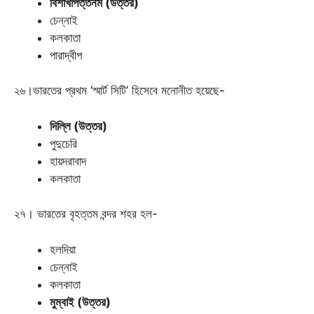
বিশাখাপত্তনম (উত্তর)
চেন্নাই
কলকাতা
পারাদ্বীপ
২৬।ভারতের প্রথম ‘স্মার্ট সিটি’ হিসেবে মনোনীত হয়েছে-
দিল্লি (উত্তর)
পুদুচেরি
হায়দরাবাদ
কলকাতা
২৭। ভারতের বৃহত্তম বন্দর শহর হল-
হলদিয়া
চেন্নাই
কলকাতা
মুম্বাই (উত্তর)