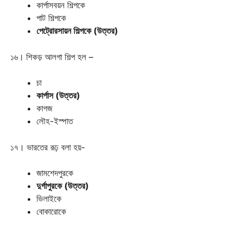
কার্পাসবয়ন শিল্পকে
পাট শিল্পকে
পেট্রোরসায়ন শিল্পকে (উত্তর)
১৬। শিকড় আলগা শিল্প হল –
চা
কার্পাস (উত্তর)
কাগজ
লৌহ-ইস্পাত
১৭। ভারতের রূঢ় বলা হয়-
জামশেদপুরকে
দুর্গাপুরকে (উত্তর)
ভিলাইকে
বোকারোকে