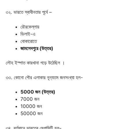
৩২. ভারতে স্বাধীনতার পূর্বে –
রৌরকেল্লায়
ভিলাই-এ
বোকারোতে
জামসেদপুরে (উত্তর)
লৌহ ইস্পাত কারখানা গড়ে উঠেছিল ।
৩৩. কোনো পৌর এলাকার নূন্যতম জনসংখ্যা হল-
5000 জন (উত্তর)
7000 জন
10000 জন
50000 জন
৩৪. বর্তমানে ভারতের মেগাসিটি হল-