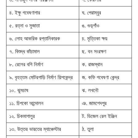
৪. ইক্ষু গবেষণাগার
ঘ. পেরাম্বুর
৫. রত্না ও সুজাতা
ঙ. গুড়্গাঁও
৬. লোহ আকরিক রপ্তানিকারক
চ. মৃত্তিকা ক্ষয়
৭. বিশুদ্ধ কাঁচামাল
ছ. বন সংরক্ষণ
৮. রেলের বগি নির্মাণ
ক. রাজস্থান
৯. বৃহত্তম মোটরগাড়ি নির্মাণ শিল্পকেন্দ্র
জ. কফি গবেষণা কেন্দ্র
১০. ঝুমচাষ
ঝ. লখনৌ
১১. চিপকো আন্দোলন
ঞ. জামশেদপুর
১২. চিকমাগালুর
ট. ডিজেল রেল ইঞ্জিন
১৩. উত্তর ভারতের ম্যাঞ্চেস্টার
ঠ. তুলা