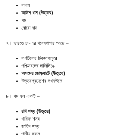
বাদাম
আউশ ধান (উত্তর)
গম
বোরো ধান
৭। ভারতে চা-এর গবেষণাগার আছে –
কর্ণাটকের চিকমাগালুরে
পশ্চিমবঙ্গের দার্জিলিঙে
অসমের জোড়হাটে (উত্তর)
উত্তরপ্রদেশের লখনউতে
৮। গম হল একটি –
রবি শস্য (উত্তর)
খারিফ শস্য
জায়িদ শস্য
পানীয় ফসল