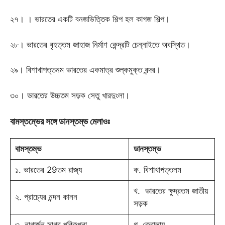
২৭। । ভারতের একটি বনজভিত্তিক শিল্প হল কাগজ শিল্প।
২৮। ভারতের বৃহত্তম জাহাজ নির্মাণ কেন্দ্রটি চেন্নাইতে অবস্থিত।
২৯। বিশাখাপত্তনম ভারতের একমাত্র শুল্কমুক্ত বন্দর।
৩০। ভারতের উচ্চতম সড়ক সেতু খারদুংলা।
বামস্তম্ভের সঙ্গে ডানস্তম্ভ মেলাওঃ
বামস্তম্ভ
ডানস্তম্ভ
১. ভারতের 29তম রাজ্য
ক. বিশাখাপত্তনম
খ. ভারতের ক্ষুদ্রতম জাতীয়
২. প্রাচ্যের নন্দন কানন
সড়ক
৩. নাগার্জুন সাগর পরিকল্পনা
গ. কেরালায়