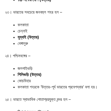
২৩। ভারতের সবচেয়ে জনবহুল শহর হল –
কলকাতা
চেন্নাই
মুম্বাই (উত্তর)
বেঙ্গালুরু
২৪। পশ্চিমবঙ্গের –
জলপাইগুড়ি
শিলিগুড়ি (উত্তর)
কোচবিহার
কলকাতা শহরকে ‘উত্তর-পূর্ব ভারতের প্রবেশদ্বার’ বলা হয়।
২৫। ভারতে স্বাভাবিক পোতাশ্রয়যুক্ত বন্দর হল –