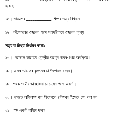
হয়েছে।
১৫। জামনগর ____________ শিল্পের জন্য বিখ্যাত ।
১৬। কাঁচামালের ওজনের প্রায় সমপরিমাণে ওজনের দ্রব্য
সত্য বা মিথ্যা নির্ধারণ করোঃ
১৭। দেরাদুনে ভারতের কেন্দ্রীয় অরণ্য গবেষণাগার অবস্থিত।
১৮। অসম ভারতের বৃহত্তম চা উৎপাদক রাজ্য।
১৯। শুষ্ক ও উয় আবহাওয়া চা চাষের পক্ষে আদর্শ।
২০। ভারতে অধিকাংশ ধান শীতকালে রবিশস্য হিসেবে চাষ করা হয়।
২১। পাট একটি বাগিচা ফসল।