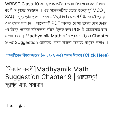
WBBSE Class 10 এর ছাত্রছাত্রীদের জন্য নিয়ে আসা হল দ্বিঘাত
b
l
s
g
t
e
e
করণী অধ্যায়ের সাজেশন । এই সাজেশনটিতে রয়েছে গুরুত্বপূর্ণ MCQ ,
o
A
r
e
n
r
SAQ , শূন্যস্থান পূরণ , সত্য ও মিথ্যা নির্ণয় এবং দীর্ঘ উত্তরধর্মী প্রশ্ন
o
p
a
r
g
e
এবং তাদের সমাধান । সাজেশনটি PDF আকারে দেওয়া হয়েছে যেটা দেখার
k
p
m
e
s
পর নিম্নে প্রদত্ত ডাউনলোড বাটনে ক্লিক করে PDF টি ডাউনলোড করে
r
t
নেওয়া যাবে । Madhyamik Math গণিত প্রকাশ বইয়ের Chapter
9 এর Suggestion তোমাদের কেমন লাগলো কমেন্টের মাধ্যমে জানাও ।
মাধ্যমিকের বিগত বছরের (২০১৭-২০২৫) প্রশ্ন উত্তর (Click Here)
[দ্বিঘাত করণী]Madhyamik Math
Suggestion Chapter 9 | গুরুত্বপূর্ণ
প্রশ্ন এবং সমাধান