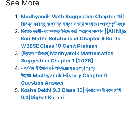
See More
c
a
a
l
i
s
n
e
i
t
e
t
s
t
Madhyamik Math Suggestion Chapter 19|
b
l
s
g
t
e
e
বিভিন্ন ঘনবস্তু সংক্রান্ত বাস্তব সমস্যা অধ্যায়ের গুরুত্বপূর্ণ অঙ্ক
o
A
r
e
n
r
দ্বিঘাত করণী-এর সমস্ত ‘নিজে করি’ অঙ্কের সমাধান ||All Nije
o
p
a
r
g
e
Kori Maths Solutions of Chapter 9 Surds
k
p
m
e
s
WBBSE Class 10 Ganit Prakash
r
t
[দ্বিঘাত সমীকরণ]Madhyamik Mathematics
Suggestion Chapter 1 [2026]
মাধ্যমিক ইতিহাস ষষ্ঠ অধ্যায়ের গুরুত্বপূর্ণ প্রশ্ন
উত্তর|Madhyamik History Chapter 6
Question Answer
Koshe Dekhi 9.3 Class 10|দ্বিঘাত করণী কষে দেখি
9.3|Dighat Koroni