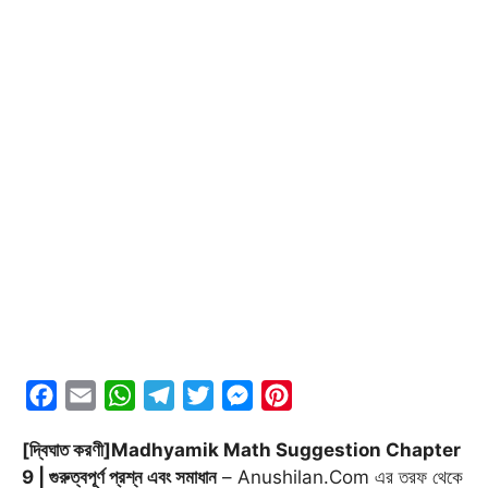
F
E
W
T
T
M
P
a
m
h
e
w
e
i
[দ্বিঘাত করণী]Madhyamik Math Suggestion Chapter
c
a
a
l
i
s
n
9 | গুরুত্বপূর্ণ প্রশ্ন এবং সমাধান
– Anushilan.Com এর তরফ থেকে
e
i
t
e
t
s
t