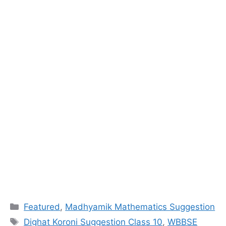
Categories
Featured
,
Madhyamik Mathematics Suggestion
Tags
Dighat Koroni Suggestion Class 10
,
WBBSE